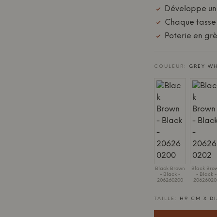
Développe une
Chaque tasse 
Poterie en gr
COULEUR:
GREY WH
Black Brown
Black Bro
- Black -
- Black -
206260200
20626020
TAILLE:
H9 CM X DI