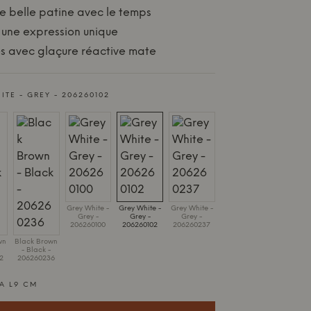
 belle patine avec le temps
une expression unique
ès avec glaçure réactive mate
ITE - GREY - 206260102
Grey White -
Grey White -
Grey White -
Grey -
Grey -
Grey -
206260100
206260102
206260237
wn
Black Brown
- Black -
2
206260236
A L9 CM