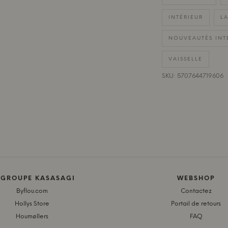
INTÉRIEUR
LA
NOUVEAUTÉS INT
VAISSELLE
SKU: 5707644719606
 GROUPE KASASAGI
WEBSHOP
Byflou.com
Contactez
Hollys Store
Portail de retours
Houmøllers
FAQ