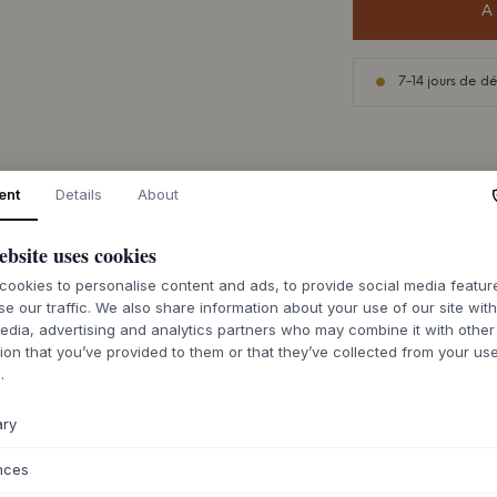
A
7-14 jours de dé
ent
Details
About
DESCRIPTION
ebsite uses cookies
La tasse HDPion d
glaçure réactive e
ookies to personalise content and ads, to provide social media featu
expression tout à f
se our traffic. We also share information about your use of our site wit
célèbre série Pion
edia, advertising and analytics partners who may combine it with other
House Doctor
, pré
ion that you’ve provided to them or that they’ve collected from your use
robustesse et éléga
.
caractéristique et
authentique et sere
ary
immersion sensorie
développera une bel
nces
et le charme de la 