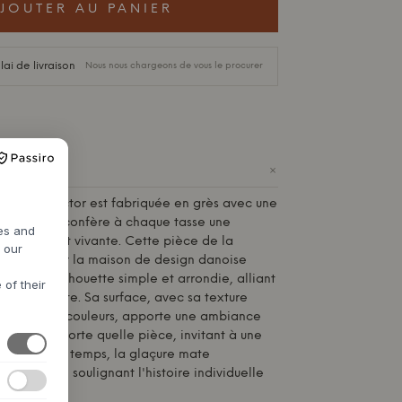
JOUTER AU PANIER
lai de livraison
Nous nous chargeons de vous le procurer
+
e
House Doctor
est fabriquée en grès avec une
t mate, qui confère à chaque tasse une
res and
ait unique et vivante. Cette pièce de la
h our
, conçue par la maison de design danoise
sente une silhouette simple et arrondie, alliant
 of their
nce discrète. Sa surface, avec sa texture
 ses jeux de couleurs, apporte une ambiance
ine à n'importe quelle pièce, invitant à une
lle. Avec le temps, la glaçure mate
le patine, soulignant l'histoire individuelle
tasse.