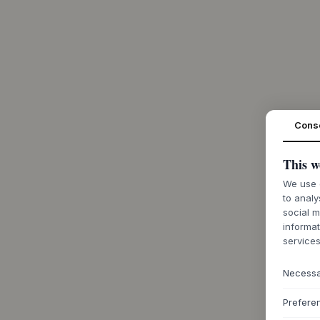
Cons
This w
We use c
to analy
social m
informat
services
Necess
Prefere