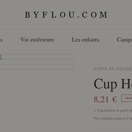
s
Vie extérieure
Les enfants
Camp
COPIE DE
HOUSE
Cup H
8,21 €
10,
+ Expédition à partir d
Prix valable jusqu'à 9