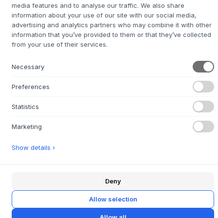
media features and to analyse our traffic. We also share
Utilisez ce magnifique plat pour présenter de petits
information about your use of our site with our social media,
gâteaux ou des amuse-bouches délicats, ou laissez-le
advertising and analytics partners who may combine it with other
exposé comme élément décoratif sur le plan de travail de
information that you’ve provided to them or that they’ve collected
la cuisine ou une étagère. Sa surface mate et ses couleurs
from your use of their services.
sobres, disponibles en Gris/Blanc et Noir/Marron,
s'intègrent parfaitement dans un intérieur scandinave.
Necessary
Associez l'assiette à gâteau Hdpion à d'autres pièces de
la collection Pion pour créer une table harmonieuse et
Preferences
rustique, où chaque détail contribue à une expérience
sensorielle.
Statistics
Marketing
CARACTÉRISTIQUES DU PRODUIT
+
Show details ›
QUESTIONS SUR LE PRODUIT
+
RETOUR FACILE SOUS 30 JOURS
+
Deny
LIVRAISON RAPIDE
+
Allow selection
Allow all
CAMPAGNES
CUISINE
HOUSE DOCTOR