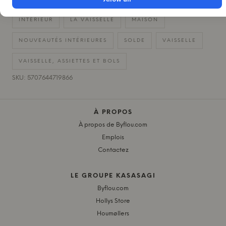
INTÉRIEUR
LA VAISSELLE
MAISON
NOUVEAUTÉS INTÉRIEURES
SOLDE
VAISSELLE
VAISSELLE, ASSIETTES ET BOLS
SKU: 5707644719866
À PROPOS
À propos de Byflou.com
Emplois
Contactez
LE GROUPE KASASAGI
Byflou.com
Hollys Store
Houmøllers