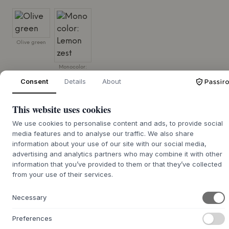
Olive green
Monocolor:
Lemon zest
Consent
Details
About
TAILLE:
D70 X W70 X H74 CM
This website uses cookies
AJOUTER AU PANIER
We use cookies to personalise content and ads, to provide social
media features and to analyse our traffic. We also share
information about your use of our site with our social media,
Commande en
advertising and analytics partners who may combine it with other
souffrance : délai de
information that you’ve provided to them or that they’ve collected
Nous nous chargeons de vous le procurer
livraison d'environ 9 à 21
from your use of their services.
jours
Necessary
Preferences