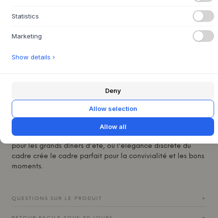
confère une élégance discrète. Les connecteurs en acier
Statistics
robustes assurent une construction stable, témoignant de
l'accent mis par
HOUE
sur un artisanat solide. Il est
Marketing
disponible en noir classique, en blanc cassé apaisant et en
vert olive terreux, chacun apportant sa propre ambiance à
Show details ›
l'espace extérieur.
Cet ensemble de cadres latéraux est le cœur d'un système
de table à manger d'extérieur flexible et modulaire, conçu
Deny
pour s'adapter à tous les besoins. En tant qu'élément
modulaire, il vous donne la liberté de créer une table de la
Allow selection
longueur souhaitée, lorsqu'il est combiné avec un
ensemble de pieds Avanti et un plateau de table (vendus
Allow all
séparément). Imaginez une table allongée sur la terrasse
pour les grands dîners d'été, où l'élégance discrète du
cadre crée le cadre parfait pour la convivialité et les bons
moments.
QUESTIONS SUR LE PRODUIT
+