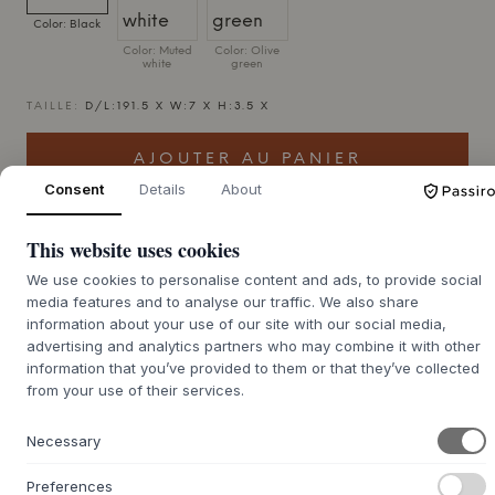
Color: Black
Color: Muted
Color: Olive
white
green
TAILLE:
D/L:191.5 X W:7 X H:3.5 X
AJOUTER AU PANIER
Consent
Details
About
Commande en souffrance : délai de livraison d'environ 9 à
This website uses cookies
21 jours
We use cookies to personalise content and ads, to provide social
media features and to analyse our traffic. We also share
information about your use of our site with our social media,
advertising and analytics partners who may combine it with other
+
DESCRIPTION
information that you’ve provided to them or that they’ve collected
from your use of their services.
L'ensemble de cadres latéraux de table à manger Avanti
de
HOUE
, créé par le célèbre designer Henrik Pedersen,
Necessary
constitue la base d'une table à manger d'extérieur à
l'expression légère et élégante. Le cadre est fabriqué en
Preferences
tube d'acier thermolaqué avec une finition mate, qui