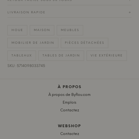
RETOUR FACILE SOUS 30 JOURS
+
LIVRAISON RAPIDE
+
HOUE
MAISON
MEUBLES
MOBILIER DE JARDIN
PIÈCES DÉTACHÉES
TABLEAUX
TABLES DE JARDIN
VIE EXTÉRIEURE
SKU: 5714098033745
À PROPOS
À propos de Byflou.com
Emplois
Contactez
WEBSHOP
Contactez