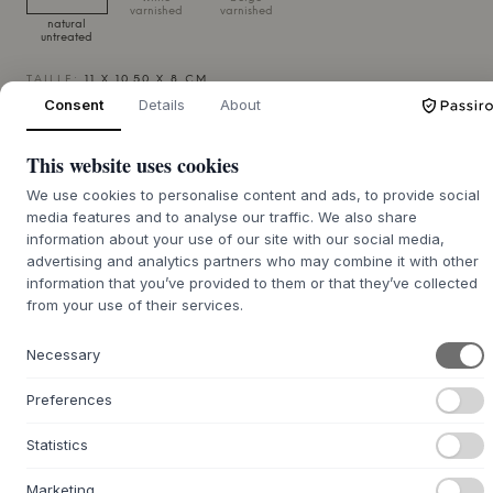
varnished
varnished
natural
untreated
TAILLE:
11 X 10.50 X 8 CM
Consent
Details
About
AJOUTER AU PANIER
This website uses cookies
We use cookies to personalise content and ads, to provide social
7-14 jours de délai de
Nous nous chargeons de vous le procurer
media features and to analyse our traffic. We also share
livraison
information about your use of our site with our social media,
advertising and analytics partners who may combine it with other
information that you’ve provided to them or that they’ve collected
from your use of their services.
+
DESCRIPTION
Necessary
Le kit de roulettes Babybay® Roll Kit Sp de
Babybay
est un
ensemble de roulettes robustes, conçues par
Babybay
, qui
Preferences
transforment un lit cododo en un berceau mobile. Les
roulettes sont fabriquées en plastique durable avec une
Statistics
bande de roulement douce en caoutchouc qui protège le
sol. Le cadre autour des roulettes, qui sert également de
Marketing