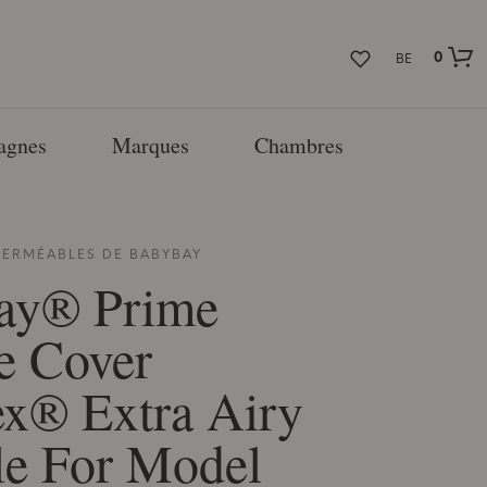
0
BE
agnes
Marques
Chambres
MPERMÉABLES DE
BABYBAY
ay® Prime
e Cover
x® Extra Airy
le For Model