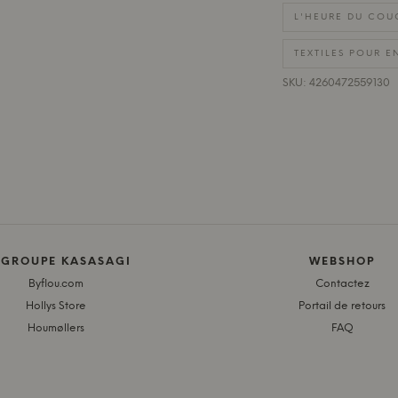
L'HEURE DU COU
TEXTILES POUR E
SKU: 4260472559130
 GROUPE KASASAGI
WEBSHOP
Byflou.com
Contactez
Hollys Store
Portail de retours
Houmøllers
FAQ