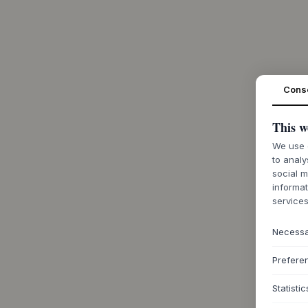
Cons
This w
We use c
to analy
social m
informat
services
Necess
Prefere
Statistic