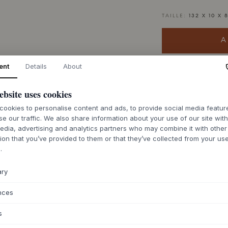
TAILLE:
132 X 10 X 
A
ent
Details
About
7-14 jours de dé
ebsite uses cookies
ookies to personalise content and ads, to provide social media featu
se our traffic. We also share information about your use of our site wit
edia, advertising and analytics partners who may combine it with other
DESCRIPTION
ion that you’ve provided to them or that they’ve collected from your use
.
La housse de mate
MediTex® Extra Air
ary
bébé Babybay® Ori
matelassée et respi
nces
polyester et coton 
finition innovante
s
empêche efficaceme
housse, tout en la