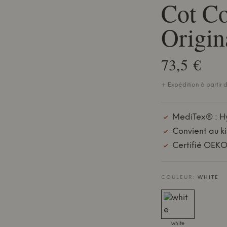
Cot Co
Origin
73,5 €
+ Expédition à partir d
MediTex® : Hy
Convient au k
Certifié OEK
COULEUR:
WHITE
white