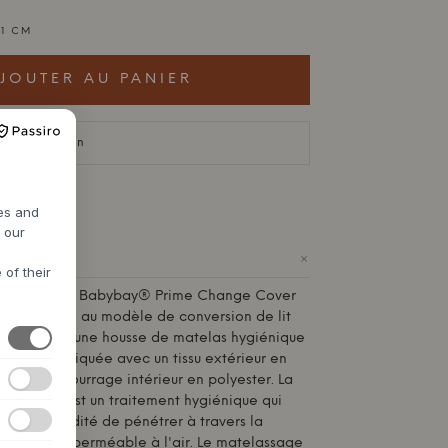
81 CM
JOUTER AU PANIER
lai de livraison
res and
h our
+
 of their
las à langer Babybay® Prime Change Cover
y, adaptée au modèle de conversion de lit
ginal, est une housse de matelas hygiénique
rante, fabriquée avec un tissu extérieur en
et un rembourrage intérieur en polyester. La
 MediTex® est un traitement hygiénique qui
nt l'humidité de pénétrer à travers la
 maintenant perméable à l'air. Le matelassage