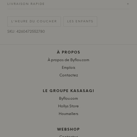
LIVRAISON RAPIDE
+
L'HEURE DU COUCHER
LES ENFANTS
SKU: 4260472552780
À PROPOS
À propos de Byflou.com
Emplois
Contactez
LE GROUPE KASASAGI
Byflou.com
Hollys Store
Houmøllers
WEBSHOP