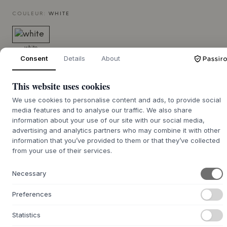
COULEUR:
WHITE
white
Consent
Details
About
TAILLE:
89 X 5 X 65 CM
This website uses cookies
AJOUTER AU PANIER
We use cookies to personalise content and ads, to provide social
media features and to analyse our traffic. We also share
information about your use of our site with our social media,
7-14 jours de délai de
Nous nous chargeons de vous le procurer
advertising and analytics partners who may combine it with other
livraison
information that you’ve provided to them or that they’ve collected
from your use of their services.
Necessary
+
DESCRIPTION
Preferences
La housse en jersey babybay® Deluxe en coton
biologique, adaptée à l'extension du modèle Maxi de
Statistics
Babybay
, est un drap-housse fabriqué à partir de 100 % de