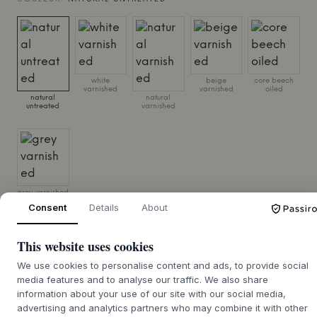
white
beige
core beech
varnished
varnished
oiled
natural
natural
untreated
varnished
grey varnished
Consent
Details
About
TAILLE:
95 X 79 X 94 CM
This website uses cookies
AJOUTER AU PANIER
We use cookies to personalise content and ads, to provide social
media features and to analyse our traffic. We also share
information about your use of our site with our social media,
7-14 jours de délai de
Nous nous chargeons de vous le procurer
advertising and analytics partners who may combine it with other
livraison