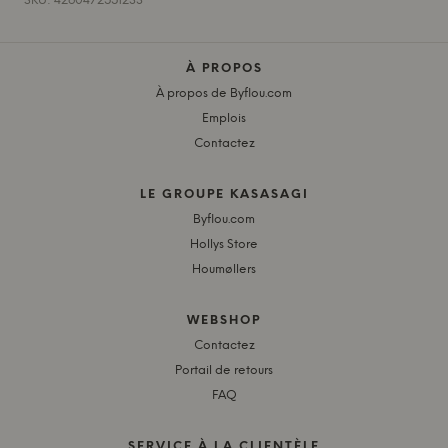
SKU: 4260472551233
À PROPOS
À propos de Byflou.com
Emplois
Contactez
LE GROUPE KASASAGI
Byflou.com
Hollys Store
Houmøllers
WEBSHOP
Contactez
Portail de retours
FAQ
SERVICE À LA CLIENTÈLE