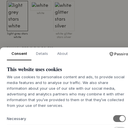
white
light grey stars
white glitter
white
stars silver
TAILLE:
200 X 2 X 24 CM
Consent
Details
About
AJOUTER AU PANIER
This website uses cookies
We use cookies to personalise content and ads, to provide social
7-14 jours de délai de
media features and to analyse our traffic. We also share
Nous nous chargeons de vous le procurer
livraison
information about your use of our site with our social media,
advertising and analytics partners who may combine it with other
information that you’ve provided to them or that they’ve collected
from your use of their services.
+
DESCRIPTION
Necessary
Le nid pour bébé Babybay® 3D Mesh pour Boxspring XXL