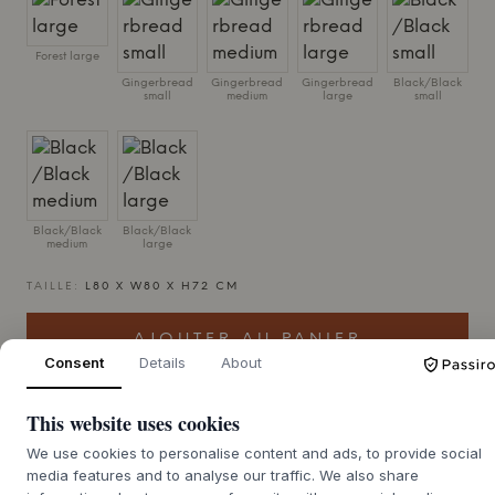
Forest large
Gingerbread
Gingerbread
Gingerbread
Black/Black
small
medium
large
small
Black/Black
Black/Black
medium
large
TAILLE:
L80 X W80 X H72 CM
AJOUTER AU PANIER
Consent
Details
About
4-6 semaines de délai de livraison
This website uses cookies
We use cookies to personalise content and ads, to provide social
media features and to analyse our traffic. We also share