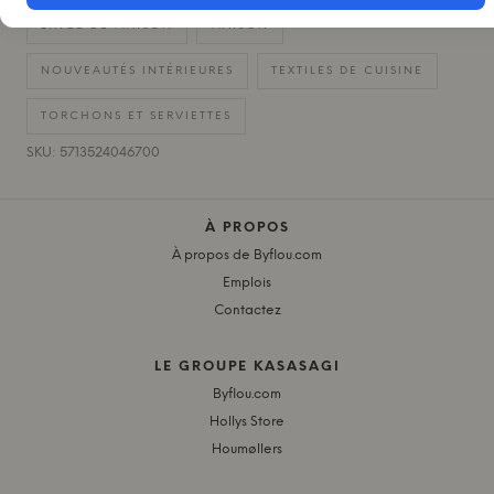
LINGE DE MAISON
MAISON
NOUVEAUTÉS INTÉRIEURES
TEXTILES DE CUISINE
TORCHONS ET SERVIETTES
SKU: 5713524046700
À PROPOS
À propos de Byflou.com
Emplois
Contactez
LE GROUPE KASASAGI
Byflou.com
Hollys Store
Houmøllers