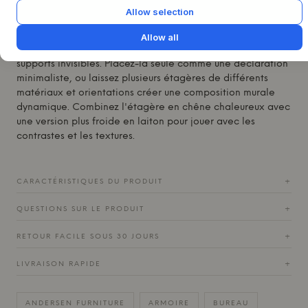
quelle pièce.
Allow selection
Imaginez l'A-Shelf comme une scène pour vos objets
choisis – une photo préférée, un petit vase ou un bol en
Allow all
céramique. Elle se fixe élégamment au mur avec des
supports invisibles. Placez-la seule comme une déclaration
minimaliste, ou laissez plusieurs étagères de différents
matériaux et orientations créer une composition murale
dynamique. Combinez l'étagère en chêne chaleureux avec
une version plus froide en laiton pour jouer avec les
contrastes et les textures.
CARACTÉRISTIQUES DU PRODUIT
+
QUESTIONS SUR LE PRODUIT
+
RETOUR FACILE SOUS 30 JOURS
+
LIVRAISON RAPIDE
+
ANDERSEN FURNITURE
ARMOIRE
BUREAU