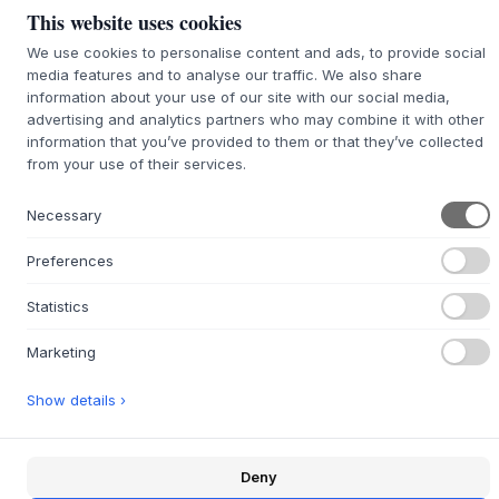
This website uses cookies
Commande en
souffrance : délai de
We use cookies to personalise content and ads, to provide social
Nous nous chargeons de vous le procurer
livraison d'environ 9 à 21
media features and to analyse our traffic. We also share
jours
information about your use of our site with our social media,
advertising and analytics partners who may combine it with other
information that you’ve provided to them or that they’ve collected
from your use of their services.
+
DESCRIPTION
Necessary
L'A-Shelf d'
Andersen Furniture
présente une silhouette
Preferences
légère et marquante qui, avec sa forme en A
caractéristique, fait écho à la classique étagère Amager.
Statistics
Réalisée dans des matériaux exquis tels que le chêne
massif, le frêne fumé, le laiton élégant ou l'acier épuré,
Marketing
chaque variante offre une expérience tactile unique. Des
veines naturelles du bois au lustre discret du métal, chaque
Show details ›
surface est méticuleusement travaillée. L'étagère,
développée par l'équipe de design d'
Andersen Furniture
,
fonctionne magnifiquement comme un élément sculptural,
Deny
apportant une esthétique calme et réfléchie à n'importe