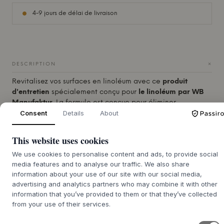
4-9 jours de délai de livraison
+
DESCRIPTION
Revitalisez vos surfaces en linoléum avec ce
produit
d'entretien
spécialement conçu pour
le linoléum par
WB
Manufaktur
. La formule est conçue pour éliminer
Consent
Details
About
efficacement la saleté et la graisse tout en conditionnant
le matériau pour qu'il conserve sa souplesse naturelle et sa
finition mate.
This website uses cookies
Nettoyage en douceur :
Elimine efficacement l'usure
We use cookies to personalise content and ads, to provide social
quotidienne sans dessécher la surface.
media features and to analyse our traffic. We also share
Nourrit et protège :
Contient des composants qui
information about your use of our site with our social media,
advertising and analytics partners who may combine it with other
prolongent la durée de vie du linoléum.
information that you’ve provided to them or that they’ve collected
Finition :
Laisse la surface propre, uniforme et belle.
from your use of their services.
Qualité danoise :
Développée et produite en se
concentrant sur les besoins uniques du matériau.