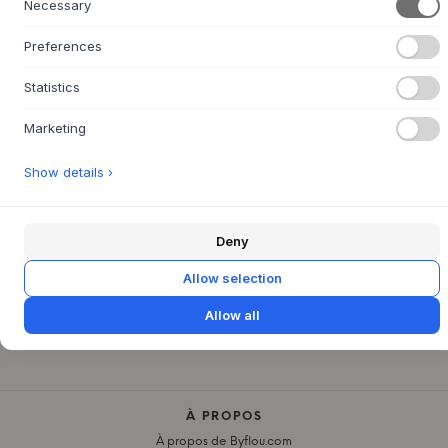
Necessary
Utilisation :
idéal pour l'entretien quotidien et le
nettoyage en profondeur des tables, étagères et autres
Preferences
meubles recouverts de linoléum.
Statistics
Marketing
QUESTIONS SUR LE PRODUIT
+
Show details ›
RETOUR FACILE SOUS 30 JOURS
+
LIVRAISON RAPIDE
+
Deny
Allow selection
INTÉRIEUR
MAISON
MEUBLES
Allow all
WB MANUFAKTUR
À PROPOS
À propos de Byflou.com