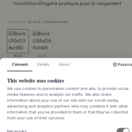
translation.Étagère pratique pour le rangement
COULEUR:
BLACK L90XD38XH50
Black
Black
L90xD38xH50
L135xD40xH45
Consent
Details
About
TAILLE:
L90XD38XH50 CM
This website uses cookies
AJOUTER AU PANIER
We use cookies to personalise content and ads, to provide social
media features and to analyse our traffic. We also share
information about your use of our site with our social media,
Commande en
advertising and analytics partners who may combine it with other
souffrance : délai de
information that you’ve provided to them or that they’ve collected
Nous nous chargeons de vous le procurer
livraison d'environ 9 à 21
from your use of their services.
jours
Necessary