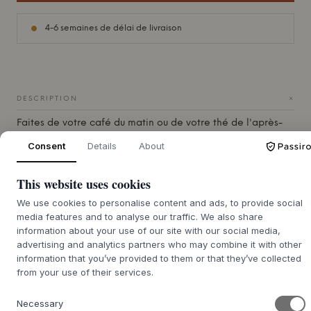
4-6 semaines de délai de livraison
+
DESCRIPTION
Faites de votre café du matin ou de votre thé de l'après-
midi un moment spécial avec la magnifique tasse Toto de
Consent
Details
About
la créatrice danoise
Julie Damhus
. Chaque tasse a son
propre caractère unique sous la forme de petites
This website uses cookies
variations de forme et de glaçure.
Le mug a un poids fantastique et une forme qui s'adapte
We use cookies to personalise content and ads, to provide social
media features and to analyse our traffic. We also share
parfaitement et confortablement à vos mains. Les couleurs
information about your use of our site with our social media,
délicates apportent une énergie fraîche et apaisante à
advertising and analytics partners who may combine it with other
votre table. C'est le mug hygge par excellence pour ceux
information that you’ve provided to them or that they’ve collected
qui apprécient l'artisanat danois authentique et le design
from your use of their services.
unique.
Necessary