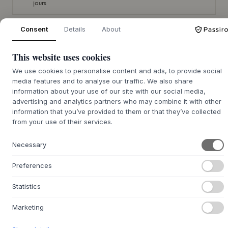
jours
Consent
Details
About
This website uses cookies
+
DESCRIPTION
We use cookies to personalise content and ads, to provide social
Le fauteuil lounge Area de
Hübsch
est un hommage au
media features and to analyse our traffic. We also share
confort décontracté et à l'esthétique nordique. Sa
information about your use of our site with our social media,
silhouette accueillante, avec son dossier haut et ses bords
advertising and analytics partners who may combine it with other
doucement arrondis, crée une expression visuellement
information that you’ve provided to them or that they’ve collected
sereine. Le revêtement en polyester, garni de mousse de
from your use of their services.
polyuréthane, offre une assise confortable et une surface
tactile agréable. Faisant partie de la collection 'Dweller'
Necessary
de
Hübsch
, ce fauteuil respire le savoir-faire du design
danois, où forme et fonction s'unissent harmonieusement.
Preferences
Avec sa profondeur généreuse et sa faible hauteur
d'assise, le fauteuil lounge Area invite à de longs moments
Statistics
de contemplation. Il est conçu pour être un point de
convergence naturel dans le salon ou un coin paisible dans
Marketing
une grande chambre. Imaginez-le à côté d'un lampadaire
à lumière chaude, accompagné d'une petite table