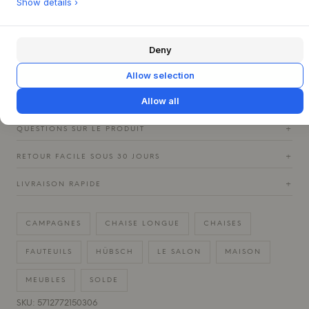
Show details ›
d'appoint avec votre livre préféré et une tasse de thé. Le
fauteuil est disponible en gris clair ou en couleur pétrole
profond, ce qui lui permet de s'adapter facilement à tout
Deny
intérieur.
Allow selection
Allow all
CARACTÉRISTIQUES DU PRODUIT
+
QUESTIONS SUR LE PRODUIT
+
RETOUR FACILE SOUS 30 JOURS
+
LIVRAISON RAPIDE
+
CAMPAGNES
CHAISE LONGUE
CHAISES
FAUTEUILS
HÜBSCH
LE SALON
MAISON
MEUBLES
SOLDE
SKU: 5712772150306