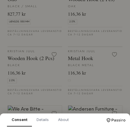
BLACK / SMALL
OAK
827,77 kr
116,36 kr
LÆNGDE: 550 MM
2 STK.
BESTÄLLNINGSVARA LEVERANSTID
BESTÄLLNINGSVARA LEVERANSTID
CA 7-12 DAGAR
CA 7-12 DAGAR
KRISTIAN JUUL
KRISTIAN JUUL
Wooden Hook (2 Pcs)
Metal Hook
BLACK
BLACK METAL
116,36 kr
116,36 kr
2 STK.
BESTÄLLNINGSVARA LEVERANSTID
BESTÄLLNINGSVARA LEVERANSTID
CA 7-12 DAGAR
CA 7-12 DAGAR
Consent
Details
About