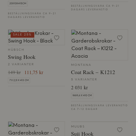
20X10XH15CM
BESTÄLLNINGSVARA CA 9-21
DAGARS LEVERANSTID
BESTÄLLNINGSVARA CA 9-21
DAGARS LEVERANSTID
SALE 25%
HÜBSCH
Swing Hook
2 VARIANTER
MONTANA
Coat Rack – K1212
149 kr
111,75 kr
5 VARIANTER
7 X 2,5 X H13 CM
2 031 kr
W69,6 X H10 CM
BESTÄLLNINGSVARA LEVERANSTID
CA 7-12 DAGAR
MUUBS
Suji Hook