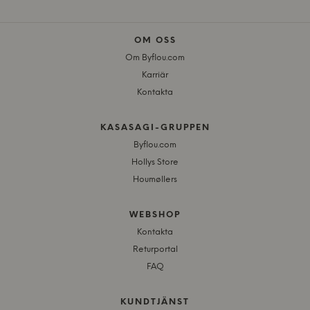
OM OSS
Om Byflou.com
Karriär
Kontakta
KASASAGI-GRUPPEN
Byflou.com
Hollys Store
Houmøllers
WEBSHOP
Kontakta
Returportal
FAQ
KUNDTJÄNST