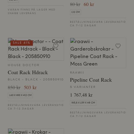
L12 CM
80 kr
60 kr
VARAN FINNS PÅ LAGER MED
L12 CM
SNABB LEVERANS
BESTÄLLNINGSVARA LEVERANSTID
CA 7-12 DAGAR
SALE 41%
HOUSE DOCTOR
Coat Rack Hdrack
RAAWII
Pipeline Coat Rack
BLACK - BLACK - 205850910
850 kr
503 kr
5 VARIANTER
1 767,48 kr
L60 X W8 X H12 CM
W5,8 X L59 X H8 CM
BESTÄLLNINGSVARA LEVERANSTID
CA 7-12 DAGAR
BESTÄLLNINGSVARA LEVERANSTID
CA 7-12 DAGAR