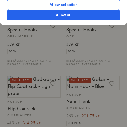
Allow selection
BESTÄLLNINGSVARA CA 9-21
BESTÄLLNINGSVARA CA 9-21
DAGARS LEVERANSTID
DAGARS LEVERANSTID
Allow all
ANDERSEN FURNITURE
ANDERSEN FURNITURE
Spectra Hooks
Spectra Hooks
GREY MARBLE
OAK
379 kr
379 kr
Ø3 CM
Ø3 CM
BESTÄLLNINGSVARA CA 9-21
BESTÄLLNINGSVARA CA 9-21
DAGARS LEVERANSTID
DAGARS LEVERANSTID
SALE 25%
SALE 25%
HÜBSCH
Nami Hook
HÜBSCH
Flip Coatrack
3 VARIANTER
269 kr
201,75 kr
3 VARIANTER
419 kr
314,25 kr
7X7XH20CM