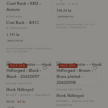
SAND - 2 PCS.
336,54 kr
MONTANA
L5XD3XH5,4 CM
Coat Rack – K812
BESTÄLLNINGSVARA CA 9-21
DAGARS LEVERANSTID
5 VARIANTER
1 353 kr
W46,8 X H10 CM
BESTÄLLNINGSVARA LEVERANSTID
CA 7-12 DAGAR
SALE 20%
SALE 25%
HOUSE DOCTOR
Hook Hdforged
HOUSE DOCTOR
Hook Hdforged
BLACK - BLACK - 206200117
80 kr
64 kr
BROWN - BRASS PLATED -
206200118