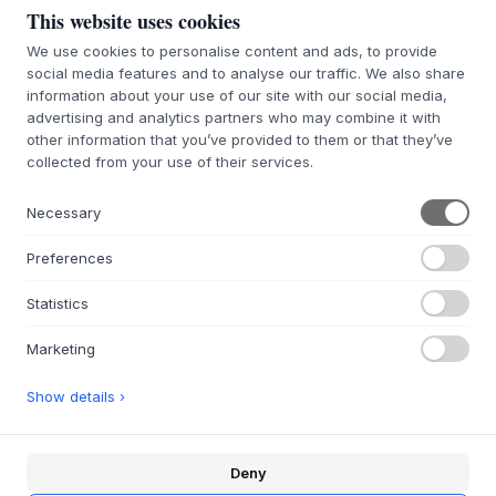
WE ARE BITTE
ANDERSEN FURNITURE
This website uses cookies
Nature Rack
Multi Hooks
We use cookies to personalise content and ads, to provide
OAK
OAK
social media features and to analyse our traffic. We also share
733,33 kr
969 kr
information about your use of our site with our social media,
advertising and analytics partners who may combine it with
45 X 6 CM
H10, H15, H20 CM
other information that you’ve provided to them or that they’ve
BESTÄLLNINGSVARA LEVERANSTID
BESTÄLLNINGSVARA CA 9-21
collected from your use of their services.
CA 7-12 DAGAR
DAGARS LEVERANSTID
Necessary
Preferences
Statistics
ANDERSEN FURNITURE
ANDERSEN FURNITURE
Marketing
Mono Coat Rack Large
Mono Coat Rack Large
Show details ›
OAK - WHITE MATT
ASH - BLACK MATT
LACQUER
LACQUER
2 589 kr
2 589 kr
Deny
H:59 X W:12,5 X D:4,5 CM
H:59 X W:12,5 X D:4,5 CM