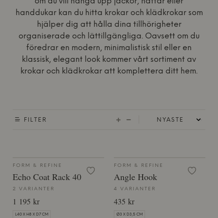
om du vill hänga upp jackor, hattar eller
handdukar kan du hitta krokar och klädkrokar som
hjälper dig att hålla dina tillhörigheter
organiserade och lättillgängliga. Oavsett om du
föredrar en modern, minimalistisk stil eller en
klassisk, elegant look kommer vårt sortiment av
krokar och klädkrokar att komplettera ditt hem.
FILTER
FORM & REFINE
FORM & REFINE
Echo Coat Rack 40
Angle Hook
2 VARIANTER
4 VARIANTER
1 195 kr
435 kr
L40 X H8 X D7 CM
Ø3 X D3,5 CM