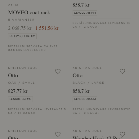
858,7 kr
AYTM
MOVEO coat rack
LÆNGDE: 735 MM
5 VARIANTER
BESTÄLLNINGSVARA LEVERANSTID
2 068,75 kr
1 551,56 kr
CA 7-12 DAGAR
L51 X W15,8 X H41 CM
BESTÄLLNINGSVARA CA 9-21
DAGARS LEVERANSTID
KRISTIAN JUUL
KRISTIAN JUUL
Otto
Otto
OAK / SMALL
BLACK / LARGE
827,77 kr
858,7 kr
LÆNGDE: 550 MM
LÆNGDE: 735 MM
BESTÄLLNINGSVARA LEVERANSTID
BESTÄLLNINGSVARA LEVERANSTID
CA 7-12 DAGAR
CA 7-12 DAGAR
KRISTIAN JUUL
KRISTIAN JUUL
Otto
Wooden Hook (2 Pcs)