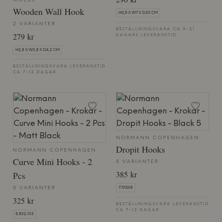
MOEBE
Wooden Wall Hook
H0,5 X W7 X D20 CM
2 VARIANTER
BESTÄLLNINGSVARA CA 9-21
279 kr
DAGARS LEVERANSTID
H2,8 X W3,8 X D4,2 CM
BESTÄLLNINGSVARA LEVERANSTID
CA 7-12 DAGAR
NORMANN COPENHAGEN
Dropit Hooks
NORMANN COPENHAGEN
Curve Mini Hooks - 2
5 VARIANTER
385 kr
Pcs
5 VARIANTER
7.7X5X8
325 kr
BESTÄLLNINGSVARA LEVERANSTID
CA 7-12 DAGAR
5.8X2.1X3