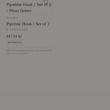
RAAWII
Pipeline Hook / Set of 2
5 VARIANTER
887,94 kr
Ø8 X W5,8 CM
BESTÄLLNINGSVARA LEVERANSTID
CA 7-12 DAGAR