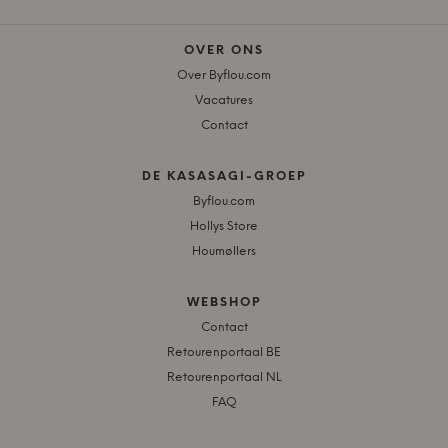
OVER ONS
Over Byflou.com
Vacatures
Contact
DE KASASAGI-GROEP
Byflou.com
Hollys Store
Houmøllers
WEBSHOP
Contact
Retourenportaal BE
Retourenportaal NL
FAQ