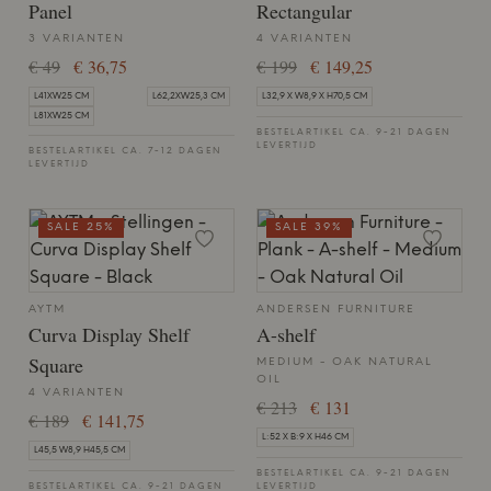
Panel
Rectangular
3 VARIANTEN
4 VARIANTEN
€ 49
€ 36,75
€ 199
€ 149,25
L41XW25 CM
L62,2XW25,3 CM
L32,9 X W8,9 X H70,5 CM
L81XW25 CM
BESTELARTIKEL CA. 9-21 DAGEN
LEVERTIJD
BESTELARTIKEL CA. 7-12 DAGEN
LEVERTIJD
SALE 25%
SALE 39%
AYTM
ANDERSEN FURNITURE
Curva Display Shelf
A-shelf
Square
MEDIUM - OAK NATURAL
OIL
4 VARIANTEN
€ 213
€ 131
€ 189
€ 141,75
L:52 X B:9 X H46 CM
L45,5 W8,9 H45,5 CM
BESTELARTIKEL CA. 9-21 DAGEN
BESTELARTIKEL CA. 9-21 DAGEN
LEVERTIJD