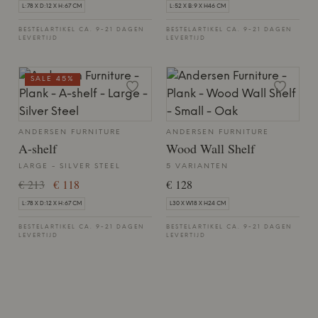
L:78 X D:12 X H:67 CM
L:52 X B:9 X H46 CM
BESTELARTIKEL CA. 9-21 DAGEN
BESTELARTIKEL CA. 9-21 DAGEN
LEVERTIJD
LEVERTIJD
SALE 45%
ANDERSEN FURNITURE
ANDERSEN FURNITURE
A-shelf
Wood Wall Shelf
LARGE - SILVER STEEL
5 VARIANTEN
€ 213
€ 118
€ 128
L:78 X D:12 X H:67 CM
L30 X W18 X H24 CM
BESTELARTIKEL CA. 9-21 DAGEN
BESTELARTIKEL CA. 9-21 DAGEN
LEVERTIJD
LEVERTIJD