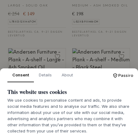
LARGE - SOLID OAK
MEDIUM - ASH SMOKED OIL
€ 254
€ 149
€ 198
L:78 X D:12 X H:67 CM
L:52 X B:9 X H46 CM
BESTELARTIKEL CA. 9-21 DAGEN
BESTELARTIKEL CA. 9-21 DAGEN
LEVERTIJD
LEVERTIJD
Consent
Details
About
ANDERSEN FURNITURE
ANDERSEN FURNITURE
A-shelf
A-shelf
This website uses cookies
LARGE - ASH SMOKED OIL
MEDIUM - BLACK STEEL
€ 254
€ 171
We use cookies to personalise content and ads, to provide
social media features and to analyse our traffic. We also share
L:78 X D:12 X H:67 CM
L:52 X B:9 X H46 CM
information about your use of our site with our social media,
advertising and analytics partners who may combine it with
BESTELARTIKEL CA. 9-21 DAGEN
BESTELARTIKEL CA. 9-21 DAGEN
LEVERTIJD
LEVERTIJD
other information that you’ve provided to them or that they’ve
collected from your use of their services.