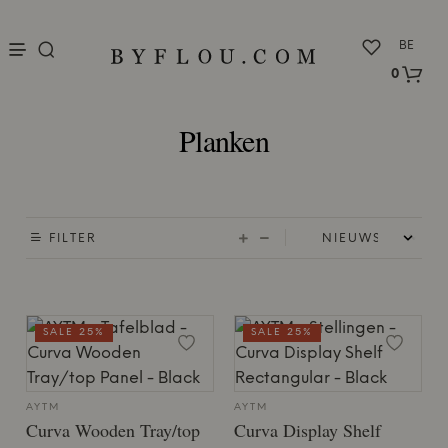
nu
BE
0
Planken
FILTER
SALE 25%
SALE 25%
AYTM
AYTM
Curva Wooden Tray/top
Curva Display Shelf