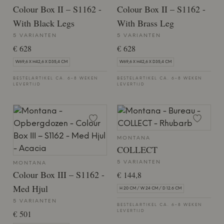
Colour Box II – S1162 -
Colour Box II – S1162 -
With Black Legs
With Brass Leg
5 VARIANTEN
5 VARIANTEN
€ 628
€ 628
W69,6 X H42,6 X D35,4 CM
W69,6 X H42,6 X D35,4 CM
BESTELARTIKEL CA. 6-8 WEKEN
BESTELARTIKEL CA. 6-8 WEKEN
LEVERTIJD
LEVERTIJD
MONTANA
COLLECT
5 VARIANTEN
MONTANA
Colour Box III – S1162 -
€ 144,8
Med Hjul
H 20 CM / W 24 CM / D 12.6 CM
5 VARIANTEN
BESTELARTIKEL CA. 6-8 WEKEN
€ 501
LEVERTIJD