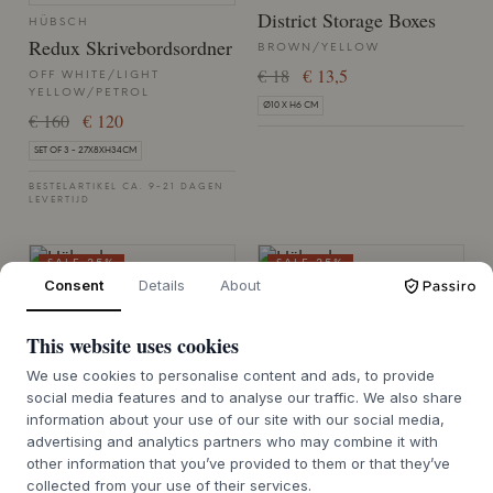
District Storage Boxes
HÜBSCH
Redux Skrivebordsordner
BROWN/YELLOW
€ 18
€ 13,5
OFF WHITE/LIGHT
YELLOW/PETROL
Ø10 X H6 CM
€ 160
€ 120
SET OF 3 - 27X8XH34CM
BESTELARTIKEL CA. 9-21 DAGEN
LEVERTIJD
SALE 25%
SALE 25%
Consent
Details
About
This website uses cookies
HÜBSCH
Note Storage Box
We use cookies to personalise content and ads, to provide
HÜBSCH
Alcove Bench
social media features and to analyse our traffic. We also share
NATUR
information about your use of our site with our social media,
€ 110
€ 82,5
LIGHT GREY,NATURAL
advertising and analytics partners who may combine it with
€ 710
€ 532,5
35X24XH5, 35X24XH10CM
other information that you’ve provided to them or that they’ve
collected from your use of their services.
90X47XH45CM