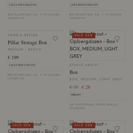
L39,5 X H15 X D24,5 CM
L35 X W27,5 X H0,6 CM
BESTELARTIKEL CA. 7-12 DAGEN
BESTELARTIKEL CA. 7-12 DAGEN
LEVERTIJD
LEVERTIJD
FORM & REFINE
SALE 20%
Pillar Storage Box
MEDIUM - BEECH
€ 199
STUDIO ABOUT
L36,5 X W29 X H21 CM
Box
BESTELARTIKEL CA. 7-12 DAGEN
LEVERTIJD
BOX, MEDIUM, LIGHT GREY
€ 35
€ 28
MEDIUM
OP VOORRAAD VOOR SNELLE
LEVERING
SALE 20%
SALE 20%