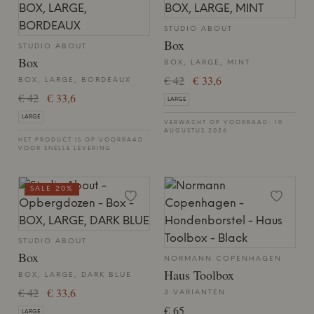
STUDIO ABOUT
Box
STUDIO ABOUT
Box
BOX, LARGE, MINT
€ 42
€ 33,6
BOX, LARGE, BORDEAUX
€ 42
€ 33,6
LARGE
LARGE
VERWACHT OP VOORRAAD: 10
AUGUSTUS 2026
HET PRODUCT IS OP VOORRAAD
VOOR SNELLE LEVERING
SALE 20%
STUDIO ABOUT
Box
NORMANN COPENHAGEN
Haus Toolbox
BOX, LARGE, DARK BLUE
€ 42
€ 33,6
3 VARIANTEN
€ 65
LARGE