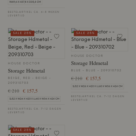
W69,6 X H37,8 X D35,4 CM
BESTELARTIKEL CA. 6-8 WEKEN
LEVERTIJD
SALE 25%
SALE 25%
HOUSE DOCTOR
Storage Hdmetal
HOUSE DOCTOR
Storage Hdmetal
BLUE - BLUE - 209310702
€ 210
€ 157,5
BEIGE, RED - BEIGE -
209310703
SL52 X W26 X H20 X LL60 X W36 X H24 CM
€ 210
€ 157,5
BESTELARTIKEL CA. 7-12 DAGEN
SL52 X W26 X H20 X LL60 X W36 X H24 CM
LEVERTIJD
BESTELARTIKEL CA. 7-12 DAGEN
LEVERTIJD
SALE 25%