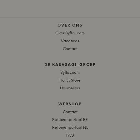
OVER ONS
Over Byflou.com
Vacatures
Contact
DE KASASAGI-GROEP
Byflou.com
Hollys Store
Houmøllers
WEBSHOP
Contact
Retourenportaal BE
Retourenportaal NL
FAQ