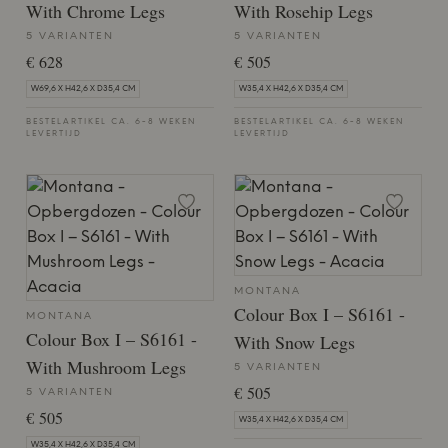
With Chrome Legs
With Rosehip Legs
5 VARIANTEN
5 VARIANTEN
€ 628
€ 505
W69,6 X H42,6 X D35,4 CM
W35,4 X H42,6 X D35,4 CM
BESTELARTIKEL CA. 6-8 WEKEN
BESTELARTIKEL CA. 6-8 WEKEN
LEVERTIJD
LEVERTIJD
MONTANA
Colour Box I – S6161 -
MONTANA
Colour Box I – S6161 -
With Snow Legs
With Mushroom Legs
5 VARIANTEN
€ 505
5 VARIANTEN
€ 505
W35,4 X H42,6 X D35,4 CM
W35,4 X H42,6 X D35,4 CM