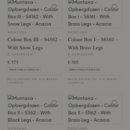
MONTANA
MONTANA
Colour Box III – S4162 -
Colour Box I – S6161 -
With Snow Legs
With Brass Legs
5 VARIANTEN
5 VARIANTEN
€ 573
€ 505
W46,8 X H42,6 X D35,4 CM
W35,4 X H42,6 X D35,4 CM
BESTELARTIKEL CA. 6-8 WEKEN
BESTELARTIKEL CA. 6-8 WEKEN
LEVERTIJD
LEVERTIJD
MONTANA
MONTANA