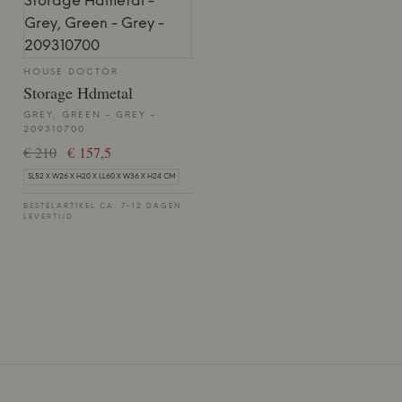
HOUSE DOCTOR
Storage Hdmetal
GREY, GREEN - GREY -
209310700
€ 210
€ 157,5
SL52 X W26 X H20 X LL60 X W36 X H24 CM
BESTELARTIKEL CA. 7-12 DAGEN
LEVERTIJD