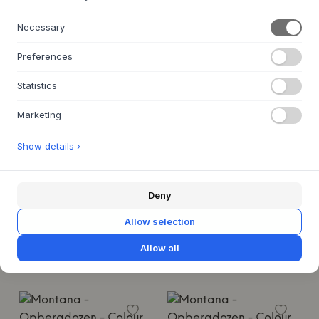
BESTELARTIKEL CA. 9-21 DAGEN
Necessary
LEVERTIJD
Preferences
SALE 25%
Statistics
Marketing
HÜBSCH
MONTANA
Show details ›
Arkivé Desk Organiser
Colour Box II – S1162 -
With Parsley Legs
NATURAL
€ 62
€ 46,5
5 VARIANTEN
Deny
€ 628
10X34XH29CM
Allow selection
W69,6 X H42,6 X D35,4 CM
BESTELARTIKEL CA. 9-21 DAGEN
LEVERTIJD
Allow all
BESTELARTIKEL CA. 6-8 WEKEN
LEVERTIJD