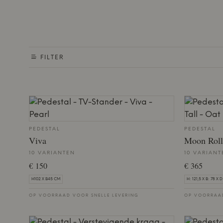
FILTER
PEDESTAL
PEDESTAL
Viva
Moon Roll
10 VARIANTEN
10 VARIANT
€ 150
€ 365
H102 X B45 CM
H: 121,5 X B: 78 X 
OP VOORRAAD VOOR SNELLE LEVERING
OP VOORRAAD