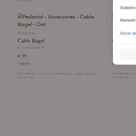
LEVERING
LEVERING
Statistic
Marketi
Show det
PEDESTAL
PEDESTAL
Cable Bagel
Cable Tie
9 VARIANTEN
10 VARIANT
€ 35
€ 15
14X4 CM.
12X2 CM.
HET PRODUCT IS OP VOORRAAD VOOR SNELLE
HET PRODUCT
LEVERING
LEVERING