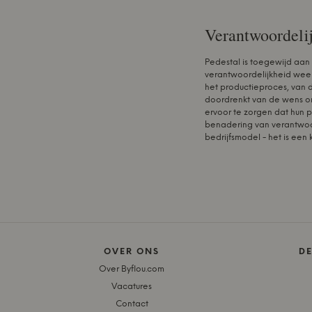
Verantwoordelij
Pedestal is toegewijd aan
verantwoordelijkheid weer
het productieproces, van d
doordrenkt van de wens om
ervoor te zorgen dat hun 
benadering van verantwoor
bedrijfsmodel - het is een
OVER ONS
D
Over Byflou.com
Vacatures
Contact