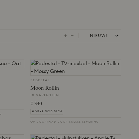
PEDESTAL
Moon Rollin
10 VARIANTEN
€ 340
H: 107 X B: 78 X D: 54 CM
NG
OP VOORRAAD VOOR SNELLE LEVERING