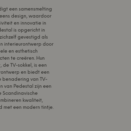
digt een samensmelting
 Deens design, waardoor
iviteit en innovatie in
estal is opgericht in
ichzelf gevestigd als
n interieurontwerp door
nele en esthetisch
cten te creëren. Hun
de TV-sokkel, is een
eurontwerp en biedt een
le benadering van TV-
n van Pedestal zijn een
e Scandinavische
mbineren kwaliteit,
d met een modern tintje.