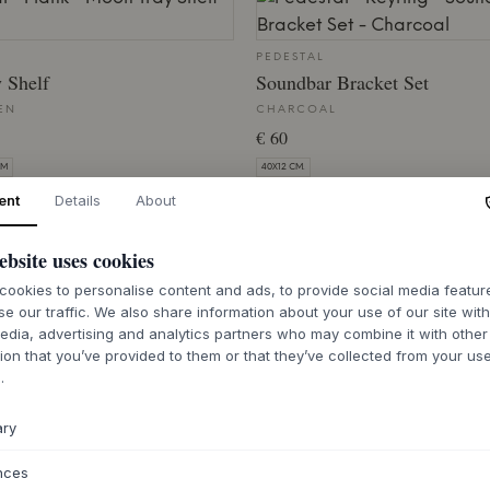
PEDESTAL
 Shelf
Soundbar Bracket Set
EN
CHARCOAL
€ 60
CM
40X12 CM.
ent
Details
About
 VOOR SNELLE LEVERING
OP VOORRAAD VOOR SNELLE LEVERI
ebsite uses cookies
ookies to personalise content and ads, to provide social media featu
se our traffic. We also share information about your use of our site wit
edia, advertising and analytics partners who may combine it with other
PEDESTAL
nt
Box Mount
ion that you’ve provided to them or that they’ve collected from your use
.
EN
9 VARIANTEN
€ 50
ary
18X14-35X9 CM.
nces
 IS OP VOORRAAD VOOR SNELLE
HET PRODUCT IS OP VOORRAAD VOOR