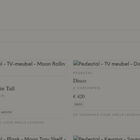
PEDESTAL
Disco
in Tall
2 VARIANTEN
€ 420
EN
DISCO
D: 60,5 CM
OP VOORRAAD VOOR SNELLE LEVERI
 VOOR SNELLE LEVERING