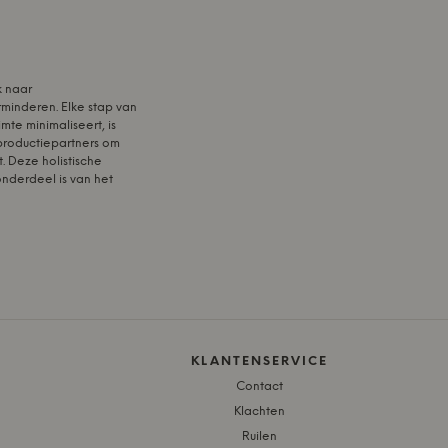
k naar
minderen. Elke stap van
mte minimaliseert, is
productiepartners om
 Deze holistische
nderdeel is van het
KLANTENSERVICE
Contact
Klachten
Ruilen