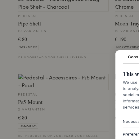
PEDESTAL
PEDESTAL
Pipe Shelf
Moon Tray
10 VARIANTEN
10 VARIANT
€ 80
€ 190
W99 X D18 CM
H33 X W78 X D10 
Cons
OP VOORRAAD VOOR SNELLE LEVERING
OP VOORRAAD
This w
We use c
to analy
social m
PEDESTAL
PEDESTAL
Ps5 Mount
Hook Mou
informat
services
2 VARIANTEN
9 VARIANT
€ 80
€ 20
Necess
13X32X23 CM.
6,7X3X7,4 CM.
Prefere
HET PRODUCT IS OP VOORRAAD VOOR SNELLE
HET PRODUCT