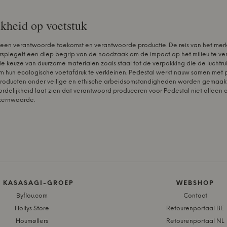
kheid op voetstuk
 een verantwoorde toekomst en verantwoorde productie. De reis van het mer
spiegelt een diep begrip van de noodzaak om de impact op het milieu te ver
e keuze van duurzame materialen zoals staal tot de verpakking die de luchtrui
 hun ecologische voetafdruk te verkleinen. Pedestal werkt nauw samen met 
producten onder veilige en ethische arbeidsomstandigheden worden gemaakt.
delijkheid laat zien dat verantwoord produceren voor Pedestal niet alleen o
 kernwaarde.
E KASASAGI-GROEP
WEBSHOP
Byflou.com
Contact
Hollys Store
Retourenportaal BE
Houmøllers
Retourenportaal NL