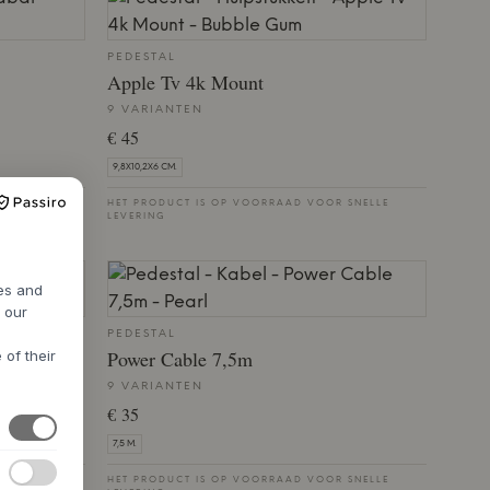
PEDESTAL
Apple Tv 4k Mount
9 VARIANTEN
€ 45
9,8X10,2X6 CM.
NG
HET PRODUCT IS OP VOORRAAD VOOR SNELLE
LEVERING
res and
h our
PEDESTAL
Power Cable 7,5m
 of their
9 VARIANTEN
€ 35
7,5 M.
 SNELLE
HET PRODUCT IS OP VOORRAAD VOOR SNELLE