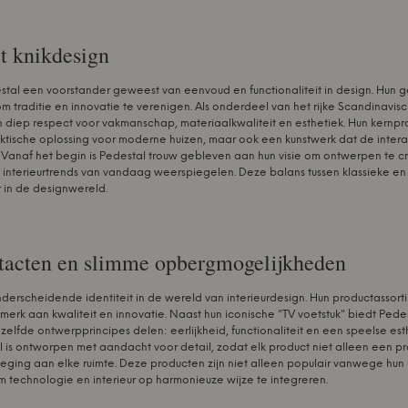
t knikdesign
estal een voorstander geweest van eenvoud en functionaliteit in design. Hun 
m traditie en innovatie te verenigen. Als onderdeel van het rijke Scandinavi
 diep respect voor vakmanschap, materiaalkwaliteit en esthetiek. Hun kernpr
raktische oplossing voor moderne huizen, maar ook een kunstwerk dat de intera
 Vanaf het begin is Pedestal trouw gebleven aan hun visie om ontwerpen te creë
en interieurtrends van vandaag weerspiegelen. Deze balans tussen klassieke 
 in de designwereld.
tacten en slimme opbergmogelijkheden
derscheidende identiteit in de wereld van interieurdesign. Hun productassorti
merk aan kwaliteit en innovatie. Naast hun iconische "TV voetstuk" biedt Ped
elfde ontwerpprincipes delen: eerlijkheid, functionaliteit en een speelse est
is ontworpen met aandacht voor detail, zodat elk product niet alleen een pra
eging aan elke ruimte. Deze producten zijn niet alleen populair vanwege hun
echnologie en interieur op harmonieuze wijze te integreren.