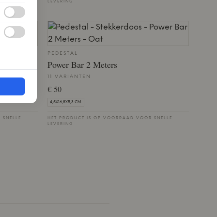
LEVERING
PEDESTAL
Power Bar 2 Meters
11 VARIANTEN
€ 50
4,5X16,8X5,3 CM.
 SNELLE
HET PRODUCT IS OP VOORRAAD VOOR SNELLE
LEVERING