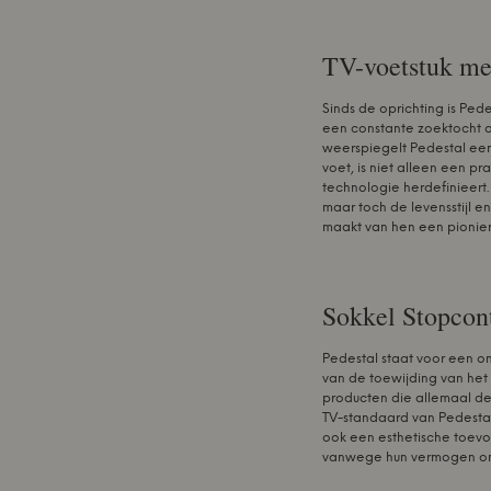
TV-voetstuk me
Sinds de oprichting is Ped
een constante zoektocht o
weerspiegelt Pedestal een
voet, is niet alleen een p
technologie herdefinieert.
maar toch de levensstijl 
maakt van hen een pionier
Sokkel Stopcon
Pedestal staat voor een on
van de toewijding van het 
producten die allemaal dez
TV-standaard van Pedestal 
ook een esthetische toevo
vanwege hun vermogen om t