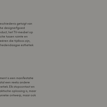
geschiedenis getuigt van
sche designerfgoed
oduct, het TV-meubel op
ctie tussen ruimte en
ren die tijdloos zijn,
en hedendaagse esthetiek
ment is een manifestatie
estal een reeks andere
hetiek. Elk stopcontact en
ktische oplossing is, maar
 unieke ontwerp, maar ook