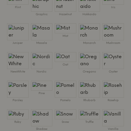
Flint
Iris
Graphic
Hazelnut
Hokkaido
Mist
Juniper
Masala
Monarch
Mushroom
Oat
NewWhite
Nordic
Oregano
Oyster
Pine
Parsley
Pomelo
Rhubarb
Rosehip
Ruby
Snow
Truffle
Shadow
Vanilla