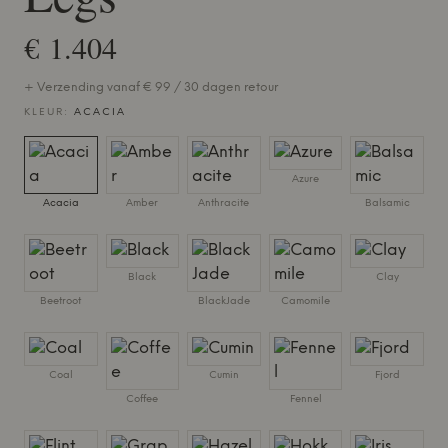
€ 1.404
+ Verzending vanaf € 99 / 30 dagen retour
KLEUR:
ACACIA
Azure
Acacia
Amber
Anthracite
Balsamic
Black
Clay
Beetroot
BlackJade
Camomile
Coal
Cumin
Fjord
Coffee
Fennel