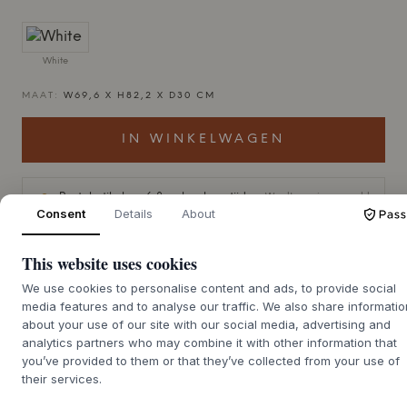
White
MAAT:
W69,6 X H82,2 X D30 CM
IN WINKELWAGEN
Bestelartikel ca. 6-8 weken levertijd
Wordt voor je geregeld
Consent
Details
About
This website uses cookies
We use cookies to personalise content and ads, to provide social
+
OVER HET PRODUCT
media features and to analyse our traffic. We also share informatio
Ripple II
van
Montana
is een prachtige en unieke
about your use of our site with our social media, advertising and
vitrinekast die schoonheid, elegantie en een kleurrijke stijl
analytics partners who may combine it with other information that
combineert. Deze vitrinekast is niet alleen een functionele
you’ve provided to them or that they’ve collected from your use of
their services.
opbergoplossing, maar ook een prachtige toevoeging aan
elke kamer.