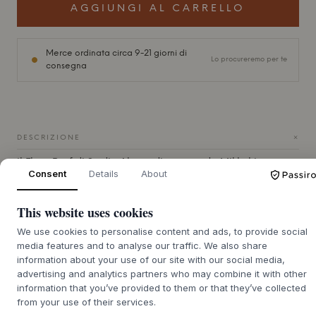
AGGIUNGI AL CARRELLO
Merce ordinata circa 9-21 giorni di
Lo procureremo per te
consegna
+
DESCRIZIONE
Il Float Pouf di
Studio About
, disegnato da Mikkel Lang
Consent
Details
About
Mikkelsen, ha un design elegante e moderno con
un'esclusiva forma a ciambella. Disponibile in diverse
combinazioni di colori e in tre dimensioni, questo pouf
This website uses cookies
gonfiabile aggiunge un tocco di stile e modernità a
We use cookies to personalise content and ads, to provide social
qualsiasi ambiente e rappresenta una comoda seduta per
media features and to analyse our traffic. We also share
ogni occasione. I suoi materiali morbidi garantiscono
information about your use of our site with our social media,
un'esperienza accogliente e rilassante, mentre il suo
advertising and analytics partners who may combine it with other
design versatile lo rende un'aggiunta perfetta a diversi
information that you’ve provided to them or that they’ve collected
ambienti.
from your use of their services.