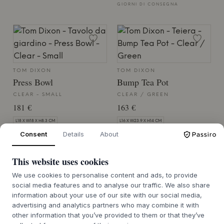
GIORNI DI CONSEGNA
TOM DIXON
TOM DIXON
Press Bowl
Bump Tea Pot
CLEAR - SMALL
CLEAR / GREEN
181 €
163 €
L18 X W18 X H8.3 CM
L16 X W23.9 X H14 CM
Consent
Details
About
MERCE ORDINATA CIRCA 9-21
MERCE ORDINATA CIRCA 9-21
GIORNI DI CONSEGNA
GIORNI DI CONSEGNA
This website uses cookies
SERAX
VENDITA 23%
We use cookies to personalise content and ads, to provide
Serving Dish N°1 Fish &
social media features and to analyse our traffic. We also share
information about your use of our site with our social media,
Fish
advertising and analytics partners who may combine it with
TOM DIXON
GREEN
other information that you’ve provided to them or that they’ve
Cloud Bowl
22 €
17 €