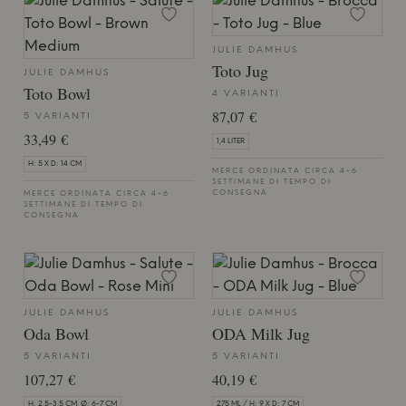
JULIE DAMHUS
Toto Jug
JULIE DAMHUS
Toto Bowl
4 VARIANTI
87,07 €
5 VARIANTI
33,49 €
1,4 LITER
H: 5 X D: 14 CM
MERCE ORDINATA CIRCA 4-6
SETTIMANE DI TEMPO DI
CONSEGNA
MERCE ORDINATA CIRCA 4-6
SETTIMANE DI TEMPO DI
CONSEGNA
JULIE DAMHUS
JULIE DAMHUS
Oda Bowl
ODA Milk Jug
5 VARIANTI
5 VARIANTI
107,27 €
40,19 €
H: 2,5-3,5 CM, Ø: 6-7 CM
275 ML / H: 9 X D: 7 CM