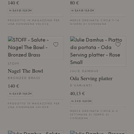
140 €
80 €
H: 5,6 X Ø: 13,8 CM
H: 5,6 X Ø: 13,8 CM
PRODOTTO IN MAGAZZINO PER
MERCE ORDINATA CIRCA 7-14
UNA CONSEGNA VELOCE
GIORNI DI CONSEGNA
STOFF
Nagel The Bowl
JULIE DAMHUS
Oda Serving platter
BRONZED BRASS
140 €
5 VARIANTI
40,13 €
H: 5,6 X Ø: 13,8 CM
H: 3 X D: 13,5 CM
PRODOTTO IN MAGAZZINO PER
UNA CONSEGNA VELOCE
MERCE ORDINATA CIRCA 4-6
SETTIMANE DI TEMPO DI
CONSEGNA