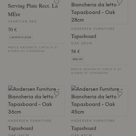
Serving Plate Rect. La
MÈre
VENETIAN RED
70 €
ANDERSEN FURNITURE
Tapasboard
L 46 W 13 H 1,5 CM
OAK 28CM
MERCE ORDINATA CIRCA 9-21
58 €
GIORNI DI CONSEGNA
Ø28 CM
MERCE ORDINATA CIRCA 9-21
GIORNI DI CONSEGNA
ANDERSEN FURNITURE
ANDERSEN FURNITURE
Tapasboard
Tapasboard
OAK 36CM
OAK 45CM