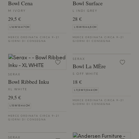
Bowl Cena
Bowl Surface
M IVORY
L INDI GREY
29,5 €
28 €
L 16 W 16 H 7 CM
L 15 W 15 H 6,5 CM
MERCE ORDINATA CIRCA 9-21
MERCE ORDINATA CIRCA 9-21
GIORNI DI CONSEGNA
GIORNI DI CONSEGNA
SERAX
Bowl La MÈre
S OFF WHITE
SERAX
Bowl Ribbed Inku
18 €
XL WHITE
L 11,5 W 11,5 H 4 CM
29,5 €
MERCE ORDINATA CIRCA 9-21
GIORNI DI CONSEGNA
L 15 W 15 H 6 CM
MERCE ORDINATA CIRCA 9-21
GIORNI DI CONSEGNA
SERAX