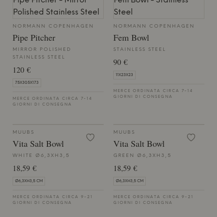
NORMANN COPENHAGEN
NORMANN COPENHAGEN
Pipe Pitcher
Fem Bowl
MIRROR POLISHED
STAINLESS STEEL
STAINLESS STEEL
90 €
120 €
11X23X23
7.5X30.5X17.3
MERCE ORDINATA CIRCA 7-14
GIORNI DI CONSEGNA
MERCE ORDINATA CIRCA 7-14
GIORNI DI CONSEGNA
MUUBS
MUUBS
Vita Salt Bowl
Vita Salt Bowl
WHITE Ø6,3XH3,5
GREEN Ø6,3XH3,5
18,59 €
18,59 €
Ø6,3XH3,5 CM
Ø6,3XH3,5 CM
MERCE ORDINATA CIRCA 9-21
MERCE ORDINATA CIRCA 9-21
GIORNI DI CONSEGNA
GIORNI DI CONSEGNA