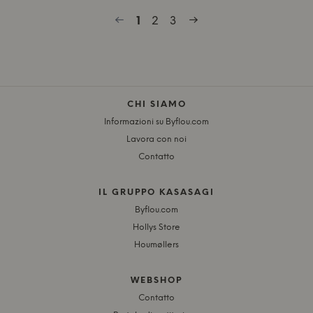
1
2
3
CHI SIAMO
Informazioni su Byflou.com
Lavora con noi
Contatto
IL GRUPPO KASASAGI
Byflou.com
Hollys Store
Houmøllers
WEBSHOP
Contatto