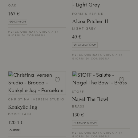
OAK
167 €
FORM & REFINE
Alcoa Pitcher 1l
Ø24 X H6 CM
LIGHT GREY
MERCE ORDINATA CIRCA 7-14
49 €
GIORNI DI CONSEGNA
Ø11 X H21 X (1L) CM
MERCE ORDINATA CIRCA 7-14
GIORNI DI CONSEGNA
STOFF
Nagel The Bowl
CHRISTINA IVERSEN STUDIO
Konkylie Jug
BRASS
130 €
PORCELAIN
120,4 €
H: 5,6 X Ø: 13,8 CM
ONESIZE
MERCE ORDINATA CIRCA 7-14
GIORNI DI CONSEGNA