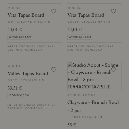
MUUBS
MUUBS
Vita Tapas Board
Vita Tapas Board
WHITE L39XD14,5XH1,5
GREEN L39XD14,5XH1,5
44,01 €
44,01 €
L39XD14,5XH1,5 CM
L39XD14,5XH1,5 CM
MERCE ORDINATA CIRCA 9-21
MERCE ORDINATA CIRCA 9-21
GIORNI DI CONSEGNA
GIORNI DI CONSEGNA
MUUBS
Valley Tapas Board
GREY L37XD12XH1,5
33,31 €
STUDIO ABOUT
L37XD12XH1,5 CM
Clayware - Brunch Bowl
MERCE ORDINATA CIRCA 9-21
- 2 pcs
GIORNI DI CONSEGNA
TERRACOTTA/BLUE
55 €