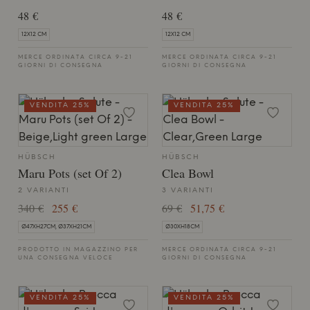
48 €
48 €
12X12 CM
12X12 CM
MERCE ORDINATA CIRCA 9-21
MERCE ORDINATA CIRCA 9-21
GIORNI DI CONSEGNA
GIORNI DI CONSEGNA
VENDITA 25%
VENDITA 25%
HÜBSCH
HÜBSCH
Maru Pots (set Of 2)
Clea Bowl
2 VARIANTI
3 VARIANTI
340 €
255 €
69 €
51,75 €
Ø47XH27CM, Ø37XH21CM
Ø30XH18CM
PRODOTTO IN MAGAZZINO PER
MERCE ORDINATA CIRCA 9-21
UNA CONSEGNA VELOCE
GIORNI DI CONSEGNA
VENDITA 25%
VENDITA 25%