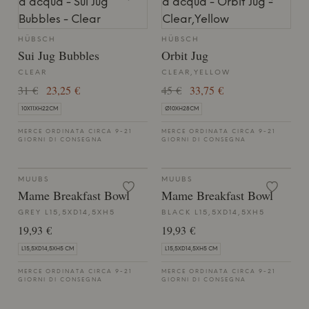
HÜBSCH
HÜBSCH
Sui Jug Bubbles
Orbit Jug
CLEAR
CLEAR,YELLOW
31 €
23,25 €
45 €
33,75 €
10X11XH22CM
Ø10XH28CM
MERCE ORDINATA CIRCA 9-21
MERCE ORDINATA CIRCA 9-21
GIORNI DI CONSEGNA
GIORNI DI CONSEGNA
MUUBS
MUUBS
Mame Breakfast Bowl
Mame Breakfast Bowl
GREY L15,5XD14,5XH5
BLACK L15,5XD14,5XH5
19,93 €
19,93 €
L15,5XD14,5XH5 CM
L15,5XD14,5XH5 CM
MERCE ORDINATA CIRCA 9-21
MERCE ORDINATA CIRCA 9-21
GIORNI DI CONSEGNA
GIORNI DI CONSEGNA