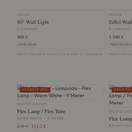
FRAMA
FRAMA
90° Wall Light
Eiffel Wa
2 VARIANTI
5 VARIANTI
400 €
1.100 €
15 X 15 X 40 CM
103,5 X 10,8 X 12,5
MERCE ORDINATA CIRCA 7-14 GIORNI DI CONSEGNA
MERCE ORDIN
VENDITA 20%
VENDITA
STUDIO ABOUT
Flex Lamp / Flex Tube
STUDIO AB
Flex Lamp
WARM WHITE - 9 METER
139 €
111,2 €
BRIGHT PIN