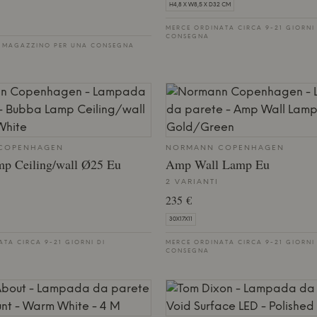
H4,8 X W8,5 X D32 CM
MERCE ORDINATA CIRCA 9-21 GIORNI
CONSEGNA
 MAGAZZINO PER UNA CONSEGNA
COPENHAGEN
NORMANN COPENHAGEN
p Ceiling/wall Ø25 Eu
Amp Wall Lamp Eu
2 VARIANTI
235 €
30X17X11
TA CIRCA 9-21 GIORNI DI
MERCE ORDINATA CIRCA 9-21 GIORNI
CONSEGNA