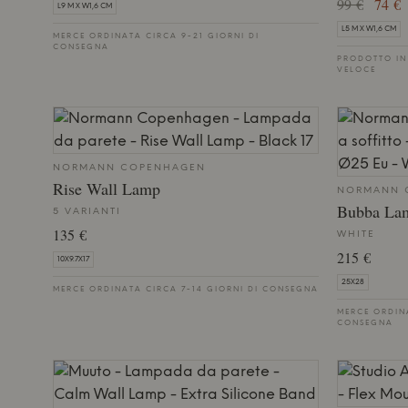
99 €
74 €
L9 M X W1,6 CM
L5 M X W1,6 CM
MERCE ORDINATA CIRCA 9-21 GIORNI DI
CONSEGNA
PRODOTTO IN
VELOCE
NORMANN COPENHAGEN
Rise Wall Lamp
NORMANN 
Bubba Lam
5 VARIANTI
135 €
WHITE
215 €
10X9.7X17
25X28
MERCE ORDINATA CIRCA 7-14 GIORNI DI CONSEGNA
MERCE ORDINA
CONSEGNA