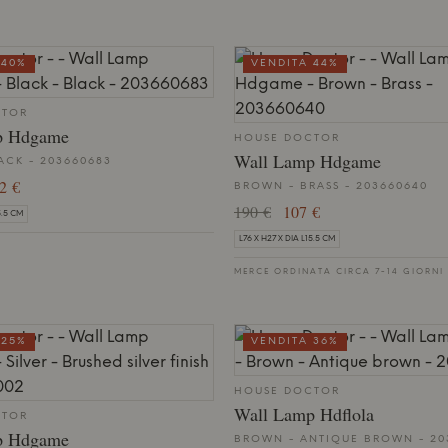
 40%
VENDITA 44%
CTOR
p Hdgame
HOUSE DOCTOR
Wall Lamp Hdgame
ACK - 203660683
2 €
BROWN - BRASS - 203660640
190 €
107 €
5.5 CM
L76 X H27 X DIA L15.5 CM
MERCE ORDINATA CIRCA 7-14 GIORNI
 25%
VENDITA 36%
HOUSE DOCTOR
Wall Lamp Hdflola
CTOR
p Hdgame
BROWN - ANTIQUE BROWN - 203