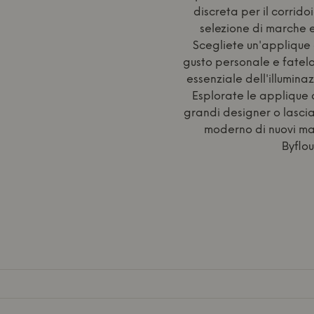
discreta per il corrido
selezione di marche e
Scegliete un'applique c
gusto personale e fatel
essenziale dell'illumina
Esplorate le applique c
grandi designer o lascia
moderno di nuovi marc
Byflou