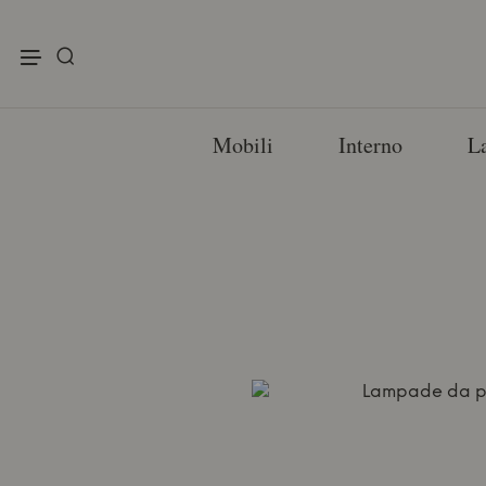
enu
Mobili
Interno
L