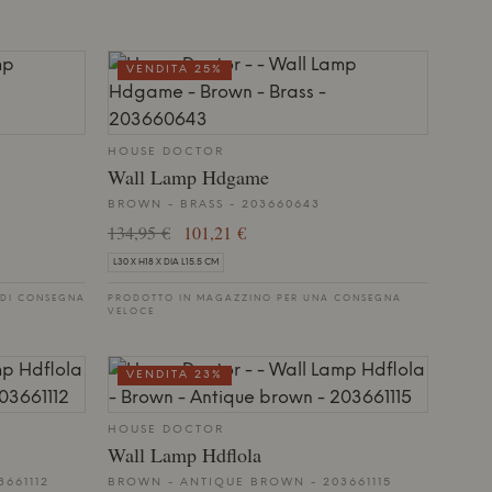
VENDITA 25%
HOUSE DOCTOR
Wall Lamp Hdgame
BROWN - BRASS - 203660643
134,95 €
101,21 €
L30 X H18 X DIA L15.5 CM
 DI CONSEGNA
PRODOTTO IN MAGAZZINO PER UNA CONSEGNA
VELOCE
VENDITA 23%
HOUSE DOCTOR
Wall Lamp Hdflola
661112
BROWN - ANTIQUE BROWN - 203661115