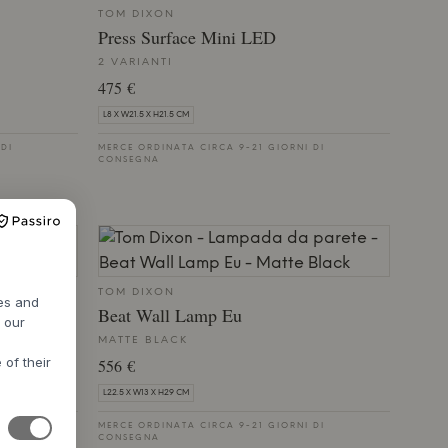
TOM DIXON
Press Surface Mini LED
2 VARIANTI
475 €
L8 X W21.5 X H21.5 CM
 DI
MERCE ORDINATA CIRCA 9-21 GIORNI DI
CONSEGNA
TOM DIXON
res and
Beat Wall Lamp Eu
h our
MATTE BLACK
 of their
556 €
L22.5 X W13 X H29 CM
 DI
MERCE ORDINATA CIRCA 9-21 GIORNI DI
CONSEGNA