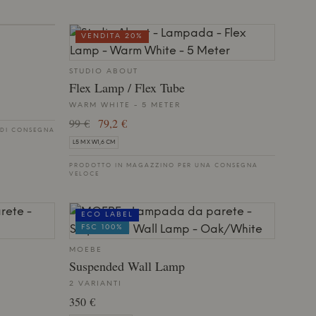
VENDITA 20%
STUDIO ABOUT
Flex Lamp / Flex Tube
WARM WHITE - 5 METER
99 €
79,2 €
 DI CONSEGNA
L5 M X W1,6 CM
PRODOTTO IN MAGAZZINO PER UNA CONSEGNA
VELOCE
ECO LABEL
FSC 100%
MOEBE
Suspended Wall Lamp
2 VARIANTI
350 €