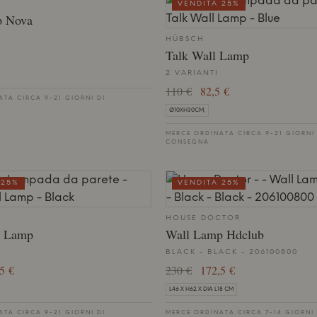
VENDITA 25%
p Nova
HÜBSCH
Talk Wall Lamp
2 VARIANTI
110 €
82,5 €
TA CIRCA 9-21 GIORNI DI
Ø10XH30CM,
MERCE ORDINATA CIRCA 9-21 GIORNI
CONSEGNA
 25%
VENDITA 25%
HOUSE DOCTOR
l Lamp
Wall Lamp Hdclub
BLACK - BLACK - 206100800
5 €
230 €
172,5 €
L46 X H62 X DIA L18 CM
TA CIRCA 9-21 GIORNI DI
MERCE ORDINATA CIRCA 7-14 GIORNI