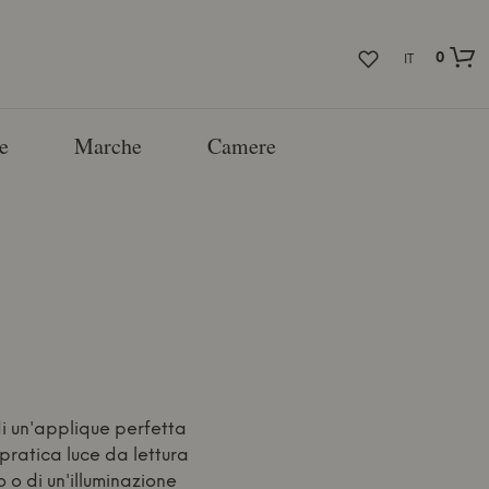
0
IT
e
Marche
Camere
di un'applique perfetta
 pratica luce da lettura
 o di un'illuminazione