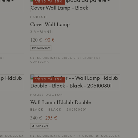
VENDITA 25%
HÜBSCH
Cover Wall Lamp
3 VARIANTI
120 €
90 €
30X30XH25CM
 DI
MERCE ORDINATA CIRCA 9-21 GIORNI DI
CONSEGNA
VENDITA 25%
HOUSE DOCTOR
Wall Lamp Hdclub Double
BLACK - BLACK - 206100801
340 €
255 €
L81 X H42 CM
 DI CONSEGNA
MERCE ORDINATA CIRCA 7-14 GIORNI DI CONSEGNA