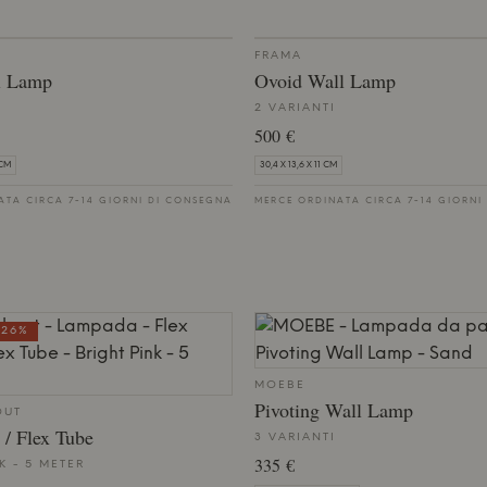
FRAMA
ll Lamp
Ovoid Wall Lamp
2 VARIANTI
500 €
 CM
30,4 X 13,6 X 11 CM
ATA CIRCA 7-14 GIORNI DI CONSEGNA
MERCE ORDINATA CIRCA 7-14 GIORNI
 26%
MOEBE
Pivoting Wall Lamp
OUT
 / Flex Tube
3 VARIANTI
335 €
K - 5 METER