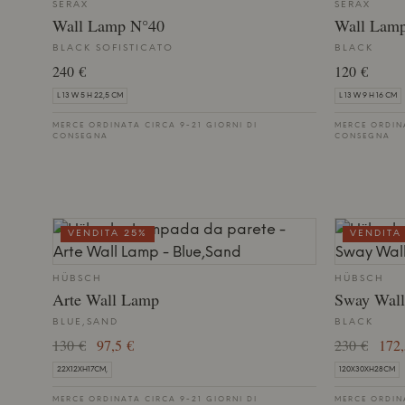
SERAX
SERAX
Wall Lamp N°40
Wall Lam
BLACK SOFISTICATO
BLACK
240 €
120 €
L 13 W 5 H 22,5 CM
L 13 W 9 H 16 CM
MERCE ORDINATA CIRCA 9-21 GIORNI DI
MERCE ORDINA
CONSEGNA
CONSEGNA
VENDITA 25%
VENDITA
HÜBSCH
HÜBSCH
Arte Wall Lamp
Sway Wal
BLUE,SAND
BLACK
130 €
97,5 €
230 €
172,
22X12XH17CM,
120X30XH28CM
MERCE ORDINATA CIRCA 9-21 GIORNI DI
MERCE ORDINA