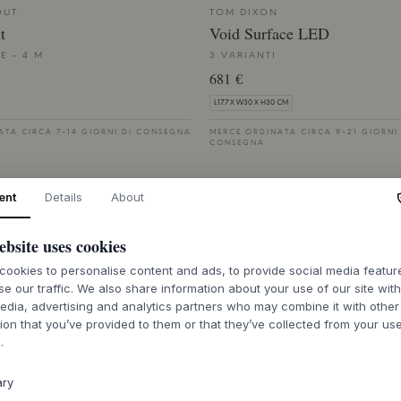
OUT
TOM DIXON
t
Void Surface LED
E - 4 M
3 VARIANTI
681 €
L17.7 X W30 X H30 CM
ATA CIRCA 7-14 GIORNI DI CONSEGNA
MERCE ORDINATA CIRCA 9-21 GIORNI
CONSEGNA
ent
Details
About
ebsite uses cookies
TOM DIXON
ookies to personalise content and ads, to provide social media featu
ace LED
Melt Surface Mini LED
se our traffic. We also share information about your use of our site wit
edia, advertising and analytics partners who may combine it with other
5 VARIANTI
ion that you’ve provided to them or that they’ve collected from your use
869 €
.
CM
L25 X W30 X H29 CM
ary
TA CIRCA 9-21 GIORNI DI
MERCE ORDINATA CIRCA 9-21 GIORNI
CONSEGNA