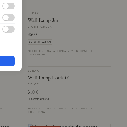
SERAX
Wall Lamp Jim
LIGHT GREEN
350 €
L 21 W 13 H 22,5 CM
 DI
MERCE ORDINATA CIRCA 9-21 GIORNI DI
CONSEGNA
SERAX
Wall Lamp Louis 01
BEIGE
310 €
L 25 W 12 H 19 CM
 DI
MERCE ORDINATA CIRCA 9-21 GIORNI DI
CONSEGNA