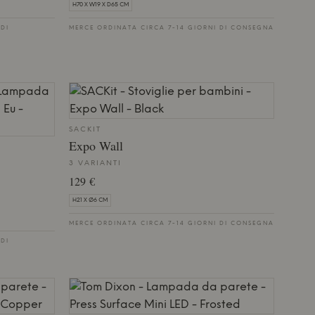
H70 X W19 X D65 CM
 DI
MERCE ORDINATA CIRCA 7-14 GIORNI DI CONSEGNA
SACKIT
Expo Wall
3 VARIANTI
129 €
H21 X Ø6 CM
MERCE ORDINATA CIRCA 7-14 GIORNI DI CONSEGNA
 DI