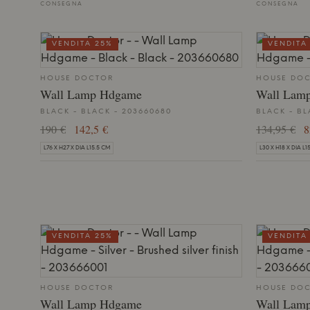
CONSEGNA
CONSEGNA
VENDITA 25%
VENDITA
HOUSE DOCTOR
HOUSE DO
Wall Lamp Hdgame
Wall Lam
BLACK - BLACK - 203660680
BLACK - BL
190 €
142,5 €
134,95 €
8
L76 X H27 X DIA L15.5 CM
L30 X H18 X DIA L1
VENDITA 25%
VENDITA
HOUSE DOCTOR
HOUSE DO
Wall Lamp Hdgame
Wall Lam