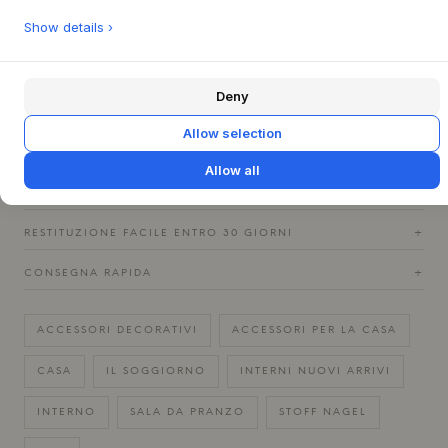
Dimensioni: H: 10 x Ø: 2,4 cm
Show details ›
Materiale dell'ottone: ottone massiccio
Materiale del cromo: lega di zinco
Deny
Materiale nero: lega di zinco con rivestimento a polvere
nero
Allow selection
Allow all
DOMANDE SUL PRODOTTO
+
RESTITUZIONE FACILE ENTRO 30 GIORNI
+
CONSEGNA RAPIDA
+
ACCESSORI DECORATIVI
ACCESSORI PER LA CASA
CASA
IL SOGGIORNO
INTERNI NUOVI ARRIVI
INTERNO
SALA DA PRANZO
STOFF NAGEL