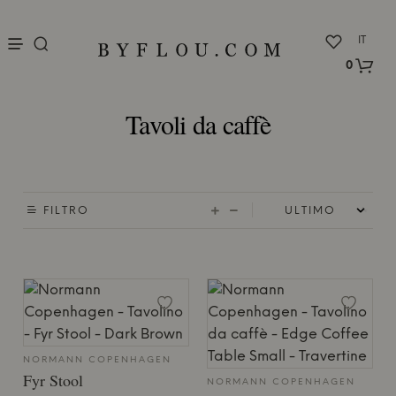
nu
IT
0
Tavoli da caffè
FILTRO
NORMANN COPENHAGEN
Fyr Stool
NORMANN COPENHAGEN