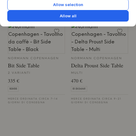
GIORNI DI CONSEGNA
Allow selection
MERCE ORDINATA CIRCA 7-14
GIORNI DI CONSEGNA
Allow all
NORMANN COPENHAGEN
NORMANN COPENHAGEN
Bit Side Table
Delta Proust Side Table
2 VARIANTI
MULTI
335 €
470 €
50X55
51.5X36X41
MERCE ORDINATA CIRCA 7-14
MERCE ORDINATA CIRCA 9-21
GIORNI DI CONSEGNA
GIORNI DI CONSEGNA