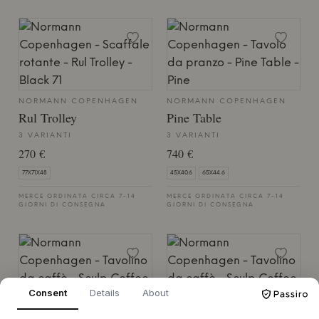
NORMANN COPENHAGEN
NORMANN COPENHAGEN
Rul Trolley
Pine Table
3 VARIANTI
3 VARIANTI
270 €
740 €
77X71X48
45X40.6
65X44.6
MERCE ORDINATA CIRCA 7-14
MERCE ORDINATA CIRCA 7-14
GIORNI DI CONSEGNA
GIORNI DI CONSEGNA
Consent
Details
About