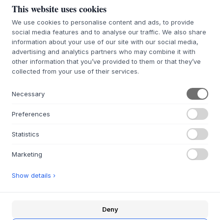
This website uses cookies
NORMANN COPENHAGEN
NORMANN COPENHAGEN
Sculp Coffee Table Large
Sculp Coffee Table Small
We use cookies to personalise content and ads, to provide
social media features and to analyse our traffic. We also share
BROWN STAINED ASH 109
BROWN STAINED ASH 65
information about your use of our site with our social media,
1.075 €
605 €
advertising and analytics partners who may combine it with
other information that you’ve provided to them or that they’ve
47X109X64
39X65X45.5
collected from your use of their services.
MERCE ORDINATA CIRCA 4-6
MERCE ORDINATA CIRCA 4-6
SETTIMANE DI TEMPO DI
SETTIMANE DI TEMPO DI
CONSEGNA
CONSEGNA
Necessary
Preferences
Statistics
Marketing
NORMANN COPENHAGEN
Bit Stool
NORMANN COPENHAGEN
Bit Coffee Table
Show details ›
17 VARIANTI
235 €
2 VARIANTI
425 €
36 X 42 CM
Deny
75X48
MERCE ORDINATA CIRCA 7-14