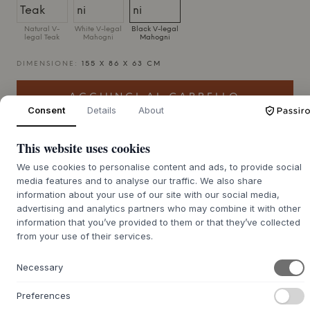
Natural V-
White V-legal
Black V-legal
legal Teak
Mahogni
Mahogni
DIMENSIONE:
155 X 86 X 63 CM
AGGIUNGI AL CARRELLO
Consent
Details
About
Merce ordinata circa 7-14 giorni di consegna
This website uses cookies
We use cookies to personalise content and ads, to provide social
media features and to analyse our traffic. We also share
information about your use of our site with our social media,
advertising and analytics partners who may combine it with other
+
DESCRIZIONE
information that you’ve provided to them or that they’ve collected
from your use of their services.
La panca da giardino Tisvilde di
Noble Denmark
è un
omaggio al classico design nordico, creata dai designer di
Noble Denmark
. La panca è disponibile in una bellissima
Necessary
variante di teak naturale, che con il suo alto contenuto di
olio resiste naturalmente al vento e alle intemperie, e in
Preferences
mogano laccato bianco e nero. Ogni variante è stata