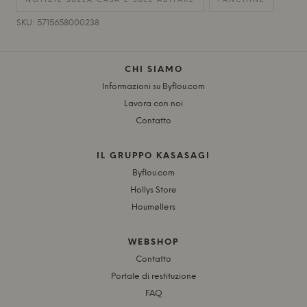
NOTIZIE SULLA CASA E SULL'ABITARE
PANCHINE
SKU: 5715658000238
CHI SIAMO
Informazioni su Byflou.com
Lavora con noi
Contatto
IL GRUPPO KASASAGI
Byflou.com
Hollys Store
Houmøllers
WEBSHOP
Contatto
Portale di restituzione
FAQ