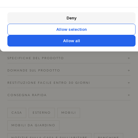
all'aperto che al chiuso. Immaginatela come una seduta
leggera e ariosa sulla terrazza, dove può stare
Deny
splendidamente da sola, oppure usatela come un'elegante
aggiunta a un tavolo da pranzo in giardino. All'interno, la
Allow selection
panca Senza può creare un'atmosfera accogliente
nell'ingresso o come una discreta seduta in soggiorno.
Allow all
SPECIFICHE DEL PRODOTTO
+
DOMANDE SUL PRODOTTO
+
RESTITUZIONE FACILE ENTRO 30 GIORNI
+
CONSEGNA RAPIDA
+
CASA
ESTERNO
MOBILI
MOBILI DA GIARDINO