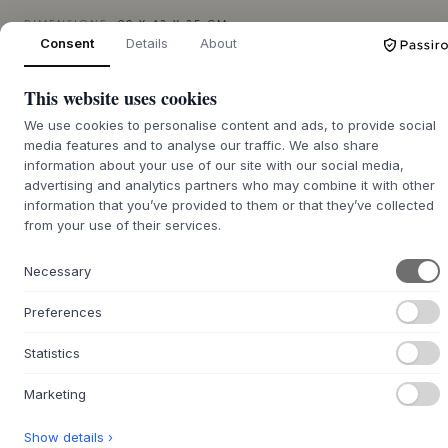
DIMENSIONE:
90 X 43 X 35 CM
Consent
Details
About
AGGIUNGI AL CARRELLO
This website uses cookies
We use cookies to personalise content and ads, to provide social
Merce ordinata circa 7-14 giorni di
media features and to analyse our traffic. We also share
Lo procureremo per te
consegna
information about your use of our site with our social media,
advertising and analytics partners who may combine it with other
information that you’ve provided to them or that they’ve collected
from your use of their services.
+
DESCRIZIONE
Necessary
La panca Senza di
Noble Denmark
è un bellissimo esempio
Preferences
di semplicità scandinava, disegnata dal team di design di
Noble Denmark
. La panca è disponibile in diverse varianti,
Statistics
che le conferiscono un'espressione moderna ed elegante.
Ogni materiale è stato scelto con cura e riflette una
Marketing
dedizione alla vera artigianeria e all'estetica senza
tempo.
Show details ›
La panca è progettata per adattarsi a molti ambienti, sia