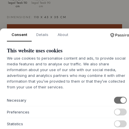
legal Teak 110
legal Teak 90
cm
cm
DIMENSIONE:
110 X 43 X 35 CM
AGGIUNGI AL CARRELLO
Consent
Details
About
This website uses cookies
Merce ordinata circa 7-14 giorni di consegna
We use cookies to personalise content and ads, to provide social
media features and to analyse our traffic. We also share
information about your use of our site with our social media,
advertising and analytics partners who may combine it with other
+
DESCRIZIONE
information that you’ve provided to them or that they’ve collected
from your use of their services.
La panca Langelinie di
Noble Denmark
è un bellissimo
esempio di design scandinavo, creato dal team di design
Necessary
di
Noble Denmark
. La panca è realizzata in teak massiccio,
con la seduta composta da spesse doghe che poggiano su
Preferences
un'elegante struttura di gambe in acciaio a forma di arco.
Gli oli naturali del teak conferiscono robustezza che,
Statistics
insieme alla solida costruzione, garantisce una lunga