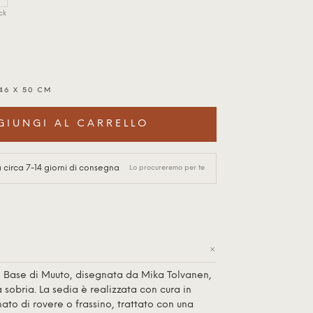
ck
 46 X 50 CM
GIUNGI AL CARRELLO
circa 7-14 giorni di consegna
Lo procureremo per te
+
d Base di
Muuto
, disegnata da Mika Tolvanen,
obria. La sedia è realizzata con cura in
o di rovere o frassino, trattato con una