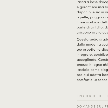
lacca a base d'acq
e garantisce una su
disponibile sia in 
o pelle, poggia su
linee morbide del
parte di un tutto, 
uniscono in una cos
Questa sedia si ada
dalla moderna cuci
suo aspetto nordico
integrare, contrib
accogliente. Combi
pranzo in legno ch
lasciala come eleg
sedia si adatta ben
comfort e un tocco 
SPECIFICHE DEL
DOMANDE SUL P