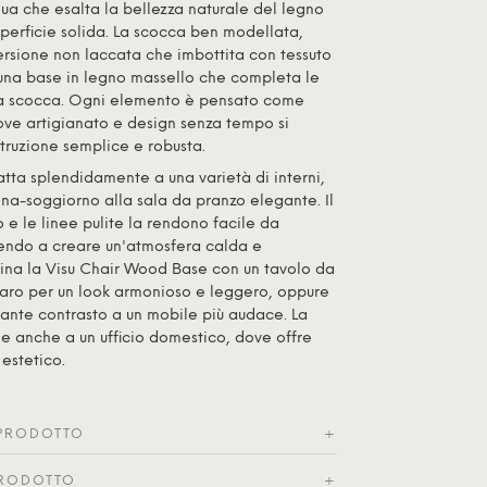
ua che esalta la bellezza naturale del legno
perficie solida. La scocca ben modellata,
versione non laccata che imbottita con tessuto
 una base in legno massello che completa le
la scocca. Ogni elemento è pensato come
dove artigianato e design senza tempo si
truzione semplice e robusta.
tta splendidamente a una varietà di interni,
na-soggiorno alla sala da pranzo elegante. Il
 e le linee pulite la rendono facile da
uendo a creare un'atmosfera calda e
na la Visu Chair Wood Base con un tavolo da
iaro per un look armonioso e leggero, oppure
ante contrasto a un mobile più audace. La
e anche a un ufficio domestico, dove offre
estetico.
 PRODOTTO
+
RODOTTO
+