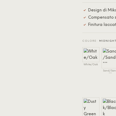
Design di Mik
Compensato s
Finitura lacc
COLORE:
MIDNIGHT
White/Oak
Sand/San
***