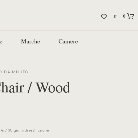
0
IT
e
Marche
Camere
ZO DA
MUUTO
hair / Wood
€ / 30 giorni di restituzione