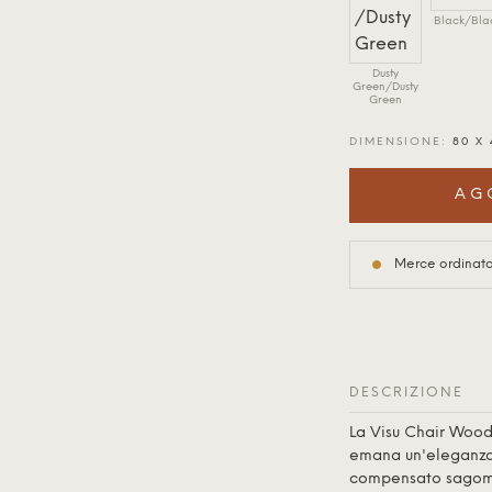
Black/Bla
Dusty
Green/Dusty
Green
DIMENSIONE:
80 X
AG
Merce ordinata 
DESCRIZIONE
La Visu Chair Woo
emana un'eleganza s
compensato sagomat