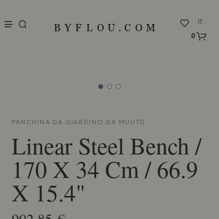
nu
IT
0
PANCHINA DA GIARDINO DA
MUUTO
Linear Steel Bench /
170 X 34 Cm / 66.9
X 15.4"
902,85 €