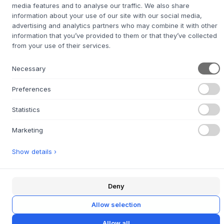
conferiscono alla panca un'espressione moderna e
media features and to analyse our traffic. We also share
leggera, che si adatta a molti ambienti diversi. Piccoli
information about your use of our site with our social media,
spazi tra le lamelle della seduta assicurano inoltre un
advertising and analytics partners who may combine it with other
efficace drenaggio dell'acqua.
information that you’ve provided to them or that they’ve collected
from your use of their services.
La panca è progettata con proporzioni che la rendono
ideale per essere inserita sotto il tavolo Linear Steel Table
Necessary
abbinato, creando una zona pranzo esterna coerente ed
elegante. È adatta sia per terrazze private che per spazi
Preferences
pubblici all'aperto, dove invita al relax e alla
socializzazione. Immaginatela sulla vostra terrazza con
Statistics
morbidi cuscini e un paio di cuscini colorati, pronta per
piacevoli momenti all'aria aperta.
Marketing
Show details ›
SPECIFICHE DEL PRODOTTO
+
DOMANDE SUL PRODOTTO
+
Deny
RESTITUZIONE FACILE ENTRO 30 GIORNI
+
Allow selection
CONSEGNA RAPIDA
+
Allow all