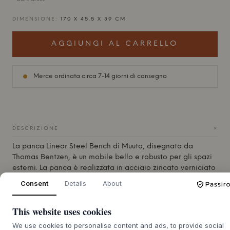
DIMENSIONE:
170 X 45.5 X 39 CM
AGGIUNGI AL CARRELLO
Merce ordinata circa 7-14 giorni di consegna
+
DESCRIZIONE
La panca Linear Steel Bench di
Muuto
, disegnata da
Thomas Bentzen, è un mobile bello e robusto per gli spazi
esterni. La panca è realizzata in acciaio zincato verniciato
a polvere con una superficie opaca e resistente alle
Consent
Details
About
intemperie, in grado di sopportare vento e agenti
atmosferici. La seduta è zincata a caldo e le gambe sono
This website uses cookies
trattate con Aluzinc per garantire una maggiore durata. Le
linee rette e le gambe semicircolari incrociate
We use cookies to personalise content and ads, to provide social