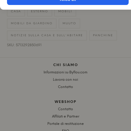
CASA
ESTERNO
MOBILI
MOBILI DA GIARDINO
MUUTO
NOTIZIE SULLA CASA E SULL'ABITARE
PANCHINE
SKU: 5713292850691
CHI SIAMO
Informazioni su Byflou.com
Lavora con noi
Contatto
WEBSHOP
Contatto
Affilati e Partner
Portale di restituzione