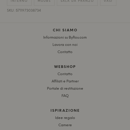
INTERNO
MUUBS
SALA DA PRANZO
VASI
SKU: 5711973038734
CHI SIAMO
Informazioni su Byflou.com
Lavora con noi
Contatto
WEBSHOP
Contatto
Affilati e Partner
Portale di restituzione
FAQ
ISPIRAZIONE
Idee regalo
Camere