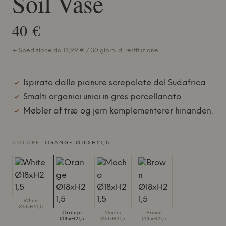
Soil Vase
40 €
+ Spedizione da 13,99 € / 30 giorni di restituzione
Ispirato dalle pianure screpolate del Sudafrica
Smalti organici unici in gres porcellanato
Møbler af træ og jern komplementerer hinanden.
COLORE:
ORANGE Ø18XH21,5
White
Ø18xH21,5
Orange
Mocha
Brown
Ø18xH21,5
Ø18xH21,5
Ø18xH21,5