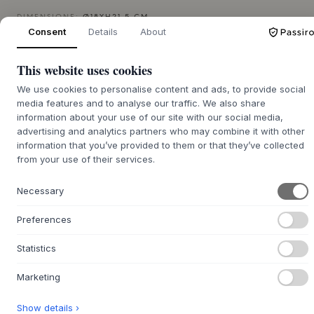
DIMENSIONE:
Ø18XH21,5 CM
Consent
Details
About
AGGIUNGI AL CARRELLO
This website uses cookies
We use cookies to personalise content and ads, to provide social
Merce ordinata circa 9-21 giorni di consegna
media features and to analyse our traffic. We also share
information about your use of our site with our social media,
advertising and analytics partners who may combine it with other
information that you’ve provided to them or that they’ve collected
from your use of their services.
+
DESCRIZIONE
Necessary
Il vaso Soil di
MUUBS
è un pezzo di ceramica distintivo che
trae ispirazione dalle pianure aride e screpolate del
Preferences
Sudafrica. È realizzato in gres con una smaltatura organica
che esalta la struttura superficiale unica del vaso. Questa
Statistics
superficie imita i motivi naturali della terra e conferisce al
vaso un'espressione scultorea che aggiunge un'atmosfera
Marketing
calma e terrena all'ambiente.
Il vaso è bellissimo da solo come oggetto decorativo, ma
Show details ›