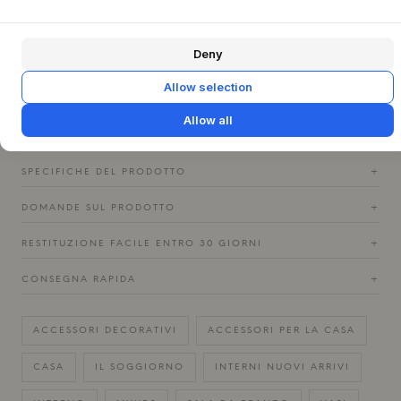
è anche adatto per fiori recisi freschi o composizioni
secche. Le sue smaltature organiche in colori come Vanilla,
Rust e Chocolate completano qualsiasi scelta floreale.
Deny
Posizionalo insieme a mobili in legno o ferro per creare un
equilibrio armonioso tra il grezzo e il raffinato, sia che
Allow selection
l'arredamento sia naturale o moderno. Invita a un gioco
sensoriale di luci e ombre.
Allow all
SPECIFICHE DEL PRODOTTO
+
DOMANDE SUL PRODOTTO
+
RESTITUZIONE FACILE ENTRO 30 GIORNI
+
CONSEGNA RAPIDA
+
ACCESSORI DECORATIVI
ACCESSORI PER LA CASA
CASA
IL SOGGIORNO
INTERNI NUOVI ARRIVI