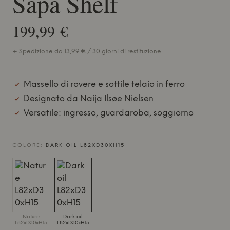
Sapa Shelf
199,99 €
+ Spedizione da 13,99 € / 30 giorni di restituzione
Massello di rovere e sottile telaio in ferro
Designato da Naija Ilsøe Nielsen
Versatile: ingresso, guardaroba, soggiorno
COLORE:
DARK OIL L82XD30XH15
Nature
Dark oil
L82xD30xH15
L82xD30xH15