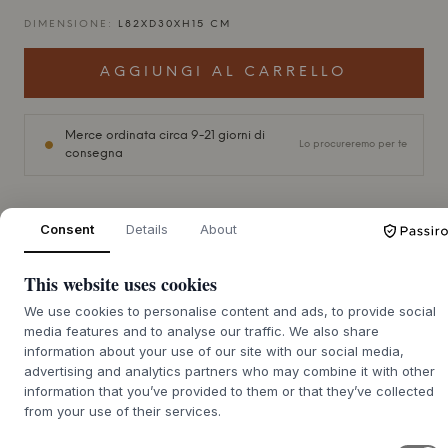
DIMENSIONE:
L82XD30XH15 CM
AGGIUNGI AL CARRELLO
Merce ordinata circa 9-21 giorni di
Lo procureremo per te
consegna
Consent
Details
About
+
DESCRIZIONE
This website uses cookies
La Sapa Multi Shelf di
MUUBS
, disegnata da Naija Ilsøe
We use cookies to personalise content and ads, to provide social
Nielsen, è una testimonianza di robusta semplicità e solida
media features and to analyse our traffic. We also share
artigianalità. La mensola è meticolosamente realizzata in
information about your use of our site with our social media,
una classica combinazione di rovere massiccio e
advertising and analytics partners who may combine it with other
un'elegante struttura in ferro. Il rovere, trattato con olio
information that you’ve provided to them or that they’ve collected
naturale o scuro affumicato, esalta le belle venature e il
from your use of their services.
carattere del legno, mentre la struttura in ferro garantisce
una costruzione stabile e durevole. Questa mensola a