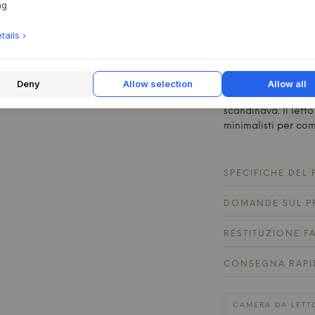
adatta a qualsiasi
ng
Questo letto con l
ails ›
ariosità nella came
oggetti sotto il le
piccola o una camer
utilizzato in modo 
Deny
Allow selection
Allow all
cuscini in colori t
scandinava. Il let
minimalisti per co
SPECIFICHE DEL
DOMANDE SUL P
RESTITUZIONE F
CONSEGNA RAPI
CAMERA DA LETT