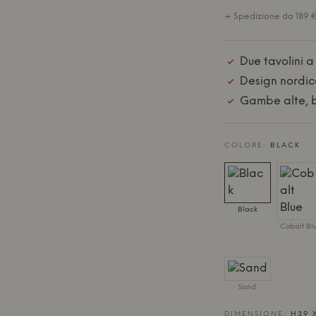
+ Spedizione da 189 € 
Due tavolini 
Design nordic
Gambe alte, b
COLORE:
BLACK
Black
Cobalt Bl
Sand
DIMENSIONE:
H39 