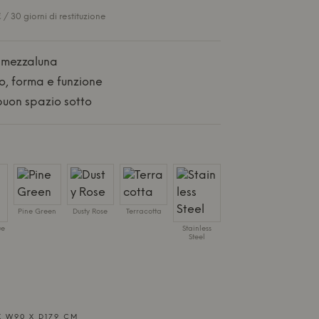
/ 30 giorni di restituzione
a mezzaluna
o, forma e funzione
uon spazio sotto
Pine Green
Dusty Rose
Terracotta
ue
Stainless
Steel
X W90 X D179 CM