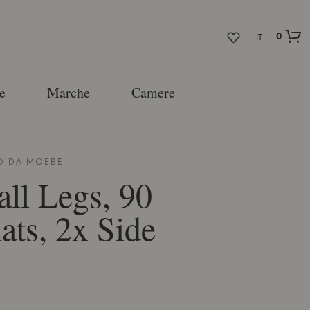
0
IT
e
Marche
Camere
TO DA
MOEBE
all Legs, 90
ats, 2x Side