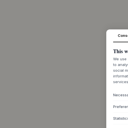
Cons
This w
We use c
to analy
social m
informat
services
Necess
Prefere
Statistic