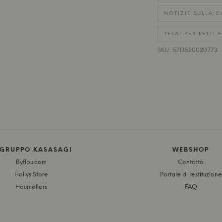
NOTIZIE SULLA C
TELAI PER LETTI 
SKU: 5713520020773
 GRUPPO KASASAGI
WEBSHOP
Byflou.com
Contatto
Hollys Store
Portale di restituzione
Houmøllers
FAQ