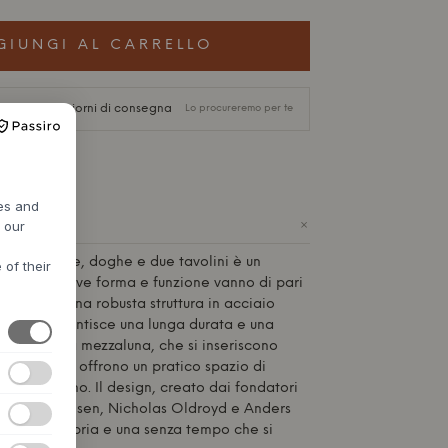
GIUNGI AL CARRELLO
circa 9-21 giorni di consegna
Lo procureremo per te
res and
+
h our
gambe alte, doghe e due tavolini è un
 of their
nordico, dove forma e funzione vanno di pari
struito con una robusta struttura in acciaio
e, che garantisce una lunga durata e una
due tavolini a mezzaluna, che si inseriscono
 struttura, offrono un pratico spazio di
tata di mano. Il design, creato dai fondatori
d Christensen, Nicholas Oldroyd e Anders
eganza sobria e una senza tempo che si