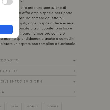
 casa moderna.
e sue gambe alte crea una sensazione di
ra da letto e offre ampio spazio per riporre
tto. È ideale per una camera da letto più
a per gli ospiti, dove lo spazio deve essere
ottimale. Abbinatelo a un copriletto in lino e
enui per sottolineare l'atmosfera calma e
to si abbina splendidamente anche a comodini
mpletare un'espressione semplice e funzionale.
 PRODOTTO
+
RODOTTO
+
ACILE ENTRO 30 GIORNI
+
DA
+
O
CASA
MOBILI
MOEBE