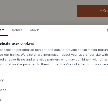
AG
Merce ordinata 
ent
Details
About
ebsite uses cookies
ookies to personalise content and ads, to provide social media featu
se our traffic. We also share information about your use of our site wit
DESCRIZIONE
edia, advertising and analytics partners who may combine it with other
Il letto
MOEBE
con 
ion that you’ve provided to them or that they’ve collected from your use
esempio di design 
.
passo. Il letto è co
verniciato a polver
ary
solida stabilità. I 
elegantemente nella
nces
archiviazione a por
di
MOEBE
Neergaar
s
Thams, emana un'el