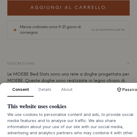
AGGIUNGI AL CARRELLO
Merce ordinata circa 9-21 giorni di
Lo procureremo per te
consegna
+
DESCRIZIONE
Le
MOEBE
Bed Slats sono una rete a doghe progettata per
MOEBE
. Queste doghe sono realizzate in legno chiaro di
betulla, garantendo una base solida e stabile per il tuo
Consent
Details
About
materasso. La costruzione si basa su principi semplici ma
efficaci, che sottolineano sia la funzionalità che un design
This website uses cookies
pulito e senza tempo, caratteristico di
MOEBE
. I designer
Neergaard Christensen, Nicholas Oldroyd e Anders Thams
We use cookies to personalise content and ads, to provide social
hanno creato una soluzione facile da montare nel telaio
media features and to analyse our traffic. We also share
del letto senza l'uso di attrezzi, a testimonianza di
information about your use of our site with our social media,
un'artigianalità ben pensata e della facilità d'uso.
advertising and analytics partners who may combine it with other