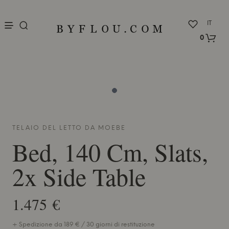
nu
IT
0
TELAIO DEL LETTO DA
MOEBE
Bed, 140 Cm, Slats,
2x Side Table
1.475 €
+ Spedizione da 189 € / 30 giorni di restituzione