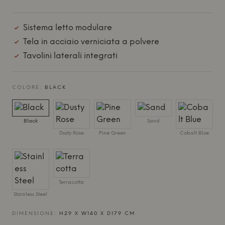
Sistema letto modulare
Tela in acciaio verniciata a polvere
Tavolini laterali integrati
COLORE:
BLACK
Black
Sand
Dusty Rose
Pine Green
Cobalt Blue
Terracotta
Stainless Steel
DIMENSIONE:
H29 X W140 X D179 CM