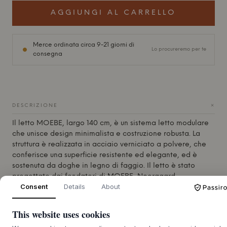
AGGIUNGI AL CARRELLO
Merce ordinata circa 9-21 giorni di
Lo procureremo per te
consegna
+
DESCRIZIONE
Il letto
MOEBE
, largo 140 cm, è un sistema letto modulare
che unisce design minimalista e costruzione robusta. La
struttura è realizzata in acciaio verniciato a polvere, che
conferisce una superficie resistente ed elegante, ed è
sostenuta da doghe in legno di faggio. Il letto è stato
progettato dai fondatori di
MOEBE
, Neergaard
Consent
Details
About
Christensen, Nicholas Oldroyd e Anders Thams, che con un
occhio attento all'artigianato e all'atemporalità hanno
creato un mobile che emana un'eleganza scandinava
This website uses cookies
sobria. Con una struttura bassa e due pratici tavolini