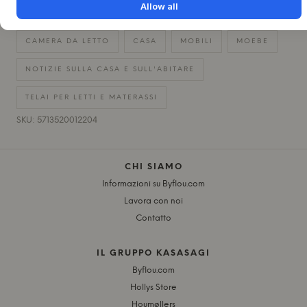
CONSEGNA RAPIDA
+
Allow all
CAMERA DA LETTO
CASA
MOBILI
MOEBE
NOTIZIE SULLA CASA E SULL'ABITARE
TELAI PER LETTI E MATERASSI
SKU: 5713520012204
CHI SIAMO
Informazioni su Byflou.com
Lavora con noi
Contatto
IL GRUPPO KASASAGI
Byflou.com
Hollys Store
Houmøllers