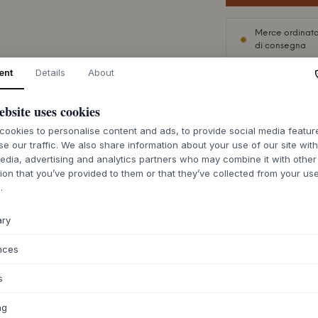
Merce ordinata
di consegna
ent
Details
About
ebsite uses cookies
DESCRIZIONE
ookies to personalise content and ads, to provide social media featu
se our traffic. We also share information about your use of our site wit
Il pouf Utility Large
edia, advertising and analytics partners who may combine it with other
faggio o rovere mas
ion that you’ve provided to them or that they’ve collected from your use
finiture, tra cui ro
.
della seduta è imbot
tessuto o pelle, cr
ary
geometrica in legn
un'eleganza sobria
nces
un'aggiunta senza 
accuratamente real
s
testimonianza di un 
ng
Questo versatile p