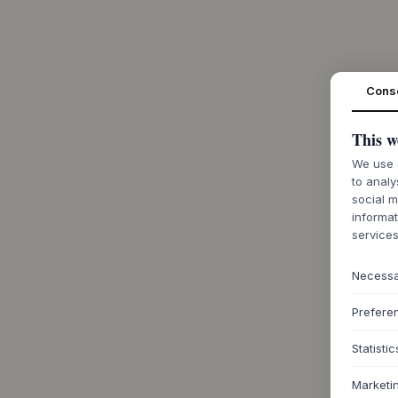
Cons
This w
We use c
to analy
social m
informat
services
Necess
Prefere
Statistic
Marketi