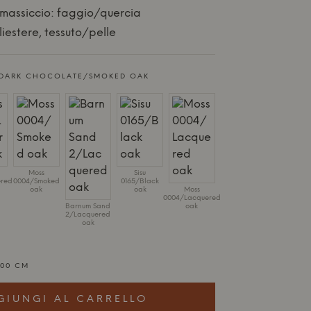
 massiccio: faggio/quercia
iestere, tessuto/pelle
 DARK CHOCOLATE/SMOKED OAK
Moss
Sisu
ered
0004/Smoked
0165/Black
oak
oak
Moss
0004/Lacquered
Barnum Sand
oak
2/Lacquered
oak
100 CM
GIUNGI AL CARRELLO