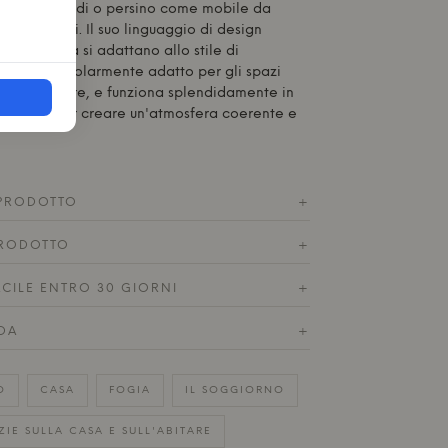
, poggiapiedi o persino come mobile da
dei bambini. Il suo linguaggio di design
ione calda si adattano allo stile di
o. È particolarmente adatto per gli spazi
are carattere, e funziona splendidamente in
n altro per creare un'atmosfera coerente e
 PRODOTTO
+
RODOTTO
+
ACILE ENTRO 30 GIORNI
+
DA
+
O
CASA
FOGIA
IL SOGGIORNO
ZIE SULLA CASA E SULL'ABITARE