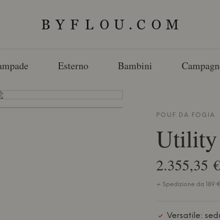
ampade
Esterno
Bambini
Campagn
POUF DA
FOGIA
Utilit
2.355,35 
+ Spedizione da 189 € 
Versatile: se