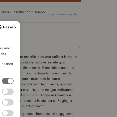
 circa 7-9 settimane di tempo
Lo procureremo per te
+
res and
h our
 di
Fogia
è un mobile con una solida base in
siccio, disponibile in diverse eleganti
 of their
vere laccato e tinto nero. Il morbido cuscino
tito in schiuma di poliuretano e rivestito in
eando un bel contrasto con la base
o. Progettato da Norm Architects, emana
 e una solida qualità, che ne garantiscono
tempo a qualsiasi casa. Ogni elemento è
izzato a mano nella fabbrica di
Fogia
, a
alto livello di artigianato.
ouf si adatta splendidamente al soggiorno