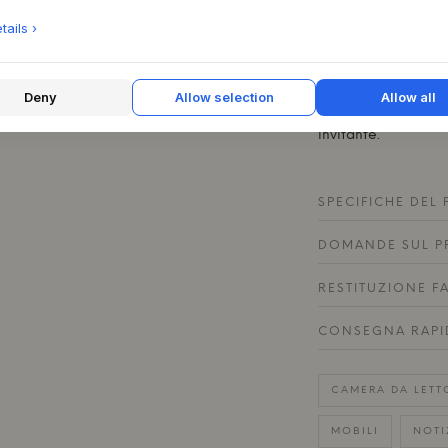
come seduta extra
ails ›
gioco nella stanza 
moderno e l'espress
arredamento nordic
aperti, dove può d
Deny
Allow selection
Allow all
combinazione con u
invitante.
SPECIFICHE DEL
DOMANDE SUL P
RESTITUZIONE F
CONSEGNA RAPI
CAMERA DA LETT
MOBILI
NOTI