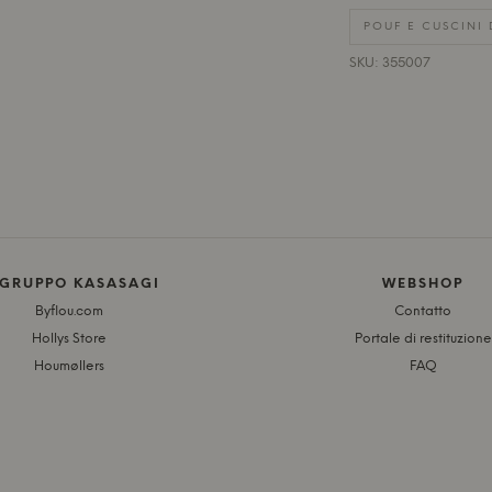
POUF E CUSCINI
SKU: 355007
 GRUPPO KASASAGI
WEBSHOP
Byflou.com
Contatto
Hollys Store
Portale di restituzione
Houmøllers
FAQ