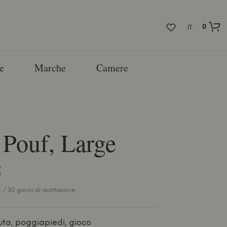
0
IT
e
Marche
Camere
y Pouf, Large
€
/ 30 giorni di restituzione
duta, poggiapiedi, gioco