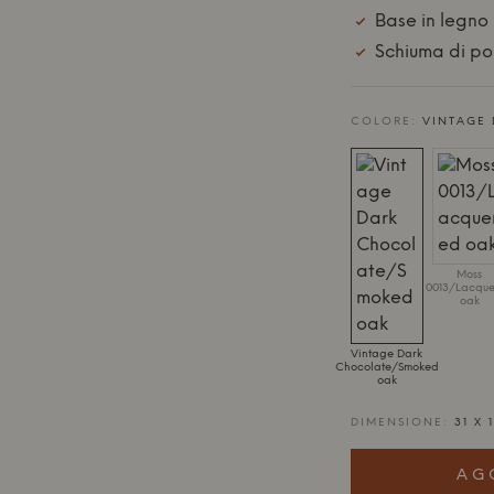
Base in legno
Schiuma di pol
COLORE:
VINTAGE
Moss
0013/Lacqu
oak
Vintage Dark
Chocolate/Smoked
oak
DIMENSIONE:
31 X 
AG