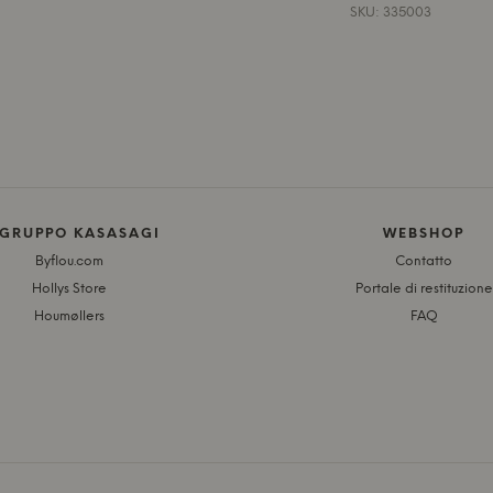
SKU: 335003
 GRUPPO KASASAGI
WEBSHOP
Byflou.com
Contatto
Hollys Store
Portale di restituzione
Houmøllers
FAQ