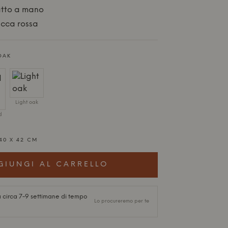
atto a mano
acca rossa
OAK
Light oak
d
 40 X 42 CM
GIUNGI AL CARRELLO
 circa 7-9 settimane di tempo
Lo procureremo per te