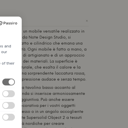
+
2 di
Fogia
è un mobile versatile realizzato in
 Progettato da Note Design Studio, si
isco compatto e cilindrico che emana una
res and
zza e solidità. Ogni mobile è fatto a mano, a
h our
 alto livello di artigianato e di un approccio
lla scelta dei materiali. La superficie è
 of their
e oliato naturale, che esalta il calore e la
, oppure in una sorprendente laccatura rossa,
mobile un'espressione audace e senza tempo.
 fungere da tavolino basso accanto al
a forma rotonda si inserisce armoniosamente
me seduta aggiuntiva. Può anche essere
ttaforma decorativa per i vostri oggetti
rno, nell'ingresso o in un angolo accogliente
to. Abbinate Supersolid Object 2 a tessuti
ili in tonalità nordiche per creare