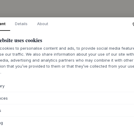
DESCRIZIONE
ent
Details
About
Supersolid Object 
ebsite uses cookies
massello di rovere.
presenta come un d
ookies to personalise content and ads, to provide social media featu
deliberata pesante
se our traffic. We also share information about your use of our site wit
testimonianza di un
edia, advertising and analytics partners who may combine it with other
senza compromessi a
ion that you’ve provided to them or that they’ve collected from your use
disponibile in rover
.
struttura del legno
che conferisce al 
ary
Questo oggetto può
nces
divano, dove la su
nello spazio, o co
s
utilizzato come pia
preferiti in soggio
ng
della camera da let
morbidi e altri mob