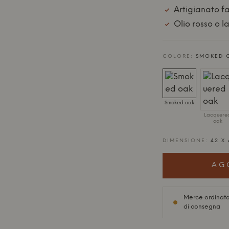
Artigianato f
Olio rosso o l
COLORE:
SMOKED 
Smoked oak
Lacquere
oak
DIMENSIONE:
42 X
AG
Merce ordinata
di consegna