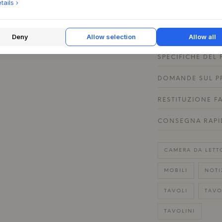
ails ›
un'atmosfera invita
laccatura rossa sia
nell'arredamento.
Deny
Allow selection
Allow all
SPECIFICHE DEL
DOMANDE SUL P
RESTITUZIONE F
CONSEGNA RAPI
CAMERA DA LETT
MOBILI
NOTI
TAVOLI
TAVO
TAVOLINI