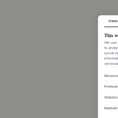
Cons
This w
We use c
to analy
social m
informat
services
Necess
Prefere
Statistic
Marketi