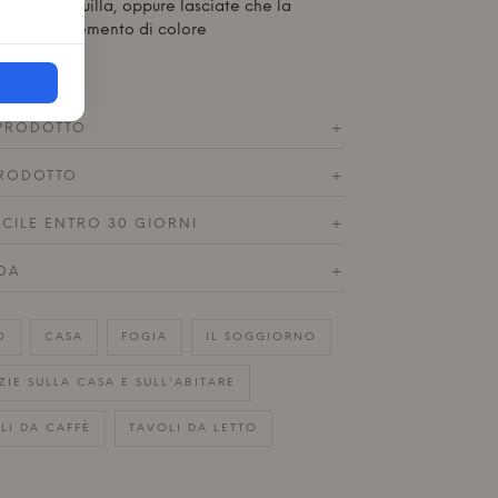
nte e tranquilla, oppure lasciate che la
 un forte elemento di colore
 PRODOTTO
+
RODOTTO
+
ACILE ENTRO 30 GIORNI
+
DA
+
O
CASA
FOGIA
IL SOGGIORNO
ZIE SULLA CASA E SULL'ABITARE
LI DA CAFFÈ
TAVOLI DA LETTO