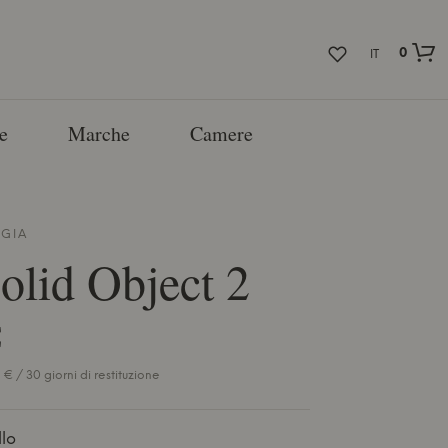
0
IT
e
Marche
Camere
GIA
olid Object 2
€
€ / 30 giorni di restituzione
lo