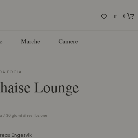
0
IT
e
Marche
Camere
 DA
FOGIA
haise Lounge
€
a / 30 giorni di restituzione
reas Engesvik