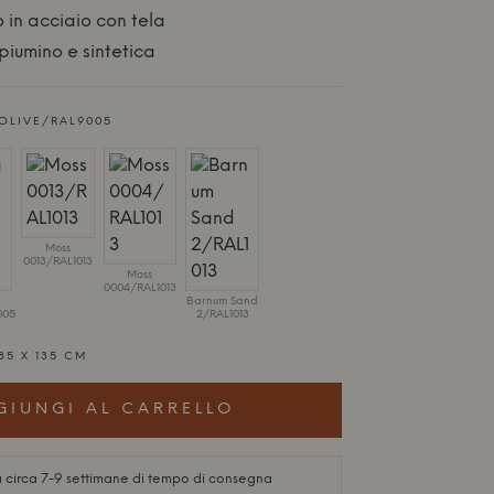
 in acciaio con tela
 piumino e sintetica
OLIVE/RAL9005
Moss
0013/RAL1013
Moss
0004/RAL1013
Barnum Sand
005
2/RAL1013
85 X 135 CM
GIUNGI AL CARRELLO
 circa 7-9 settimane di tempo di consegna