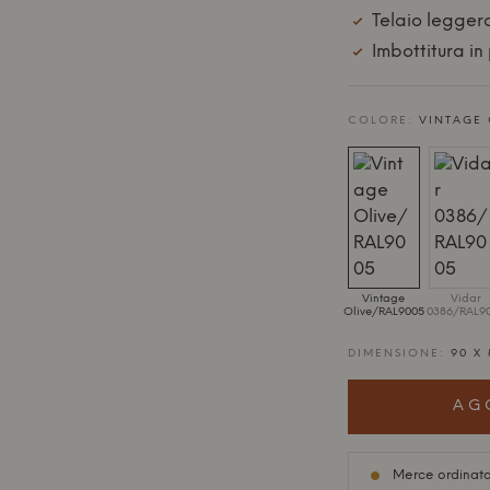
Telaio leggero
Imbottitura in
COLORE:
VINTAGE 
Vintage
Vidar
Olive/RAL9005
0386/RAL9
DIMENSIONE:
90 X 
AG
Merce ordinata