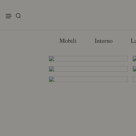
enu
Mobili
Interno
L