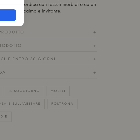
spirazione nordica con tessuti morbidi e colori
'atmosfera calma e invitante.
 PRODOTTO
+
RODOTTO
+
ACILE ENTRO 30 GIORNI
+
DA
+
IL SOGGIORNO
MOBILI
ASA E SULL'ABITARE
POLTRONA
EDIE