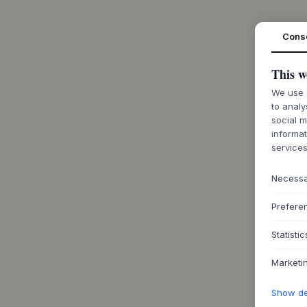
Cons
This w
We use c
to analy
social m
informat
services
Necess
Prefere
Statistic
Marketi
Show det