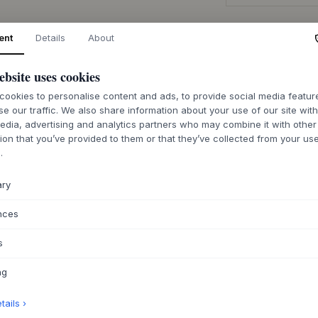
ent
Details
About
ebsite uses cookies
DESCRIZIONE
ookies to personalise content and ads, to provide social media featu
La Lyra Chaise Lou
se our traffic. We also share information about your use of our site wit
designer norvegese 
edia, advertising and analytics partners who may combine it with other
rivivere la classic
ion that you’ve provided to them or that they’ve collected from your use
è costruito attorno 
.
tela, che conferisc
L'imbottitura, disp
ary
d'oca, fibre sinte
e invitante. Le gam
nces
sottolineano il des
per molti anni.
s
Questa chaise longu
e al comfort, sia d
ng
poggiagambe rialza
spazio inutilmente.
ails ›
Lyra abbinato per u