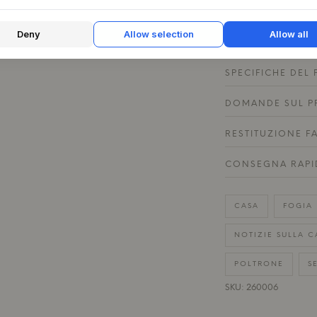
in un ambiente di i
tenui per creare un
Deny
Allow selection
Allow all
SPECIFICHE DEL
DOMANDE SUL P
RESTITUZIONE F
CONSEGNA RAPI
CASA
FOGIA
NOTIZIE SULLA C
POLTRONE
S
SKU: 260006