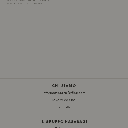
MERCE ORDINATA CIRCA 9-21
GIORNI DI CONSEGNA
CHI SIAMO
Informazioni su Byflou.com
Lavora con noi
Contatto
IL GRUPPO KASASAGI