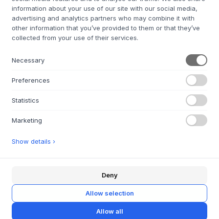
information about your use of our site with our social media,
Liquid Soap - Hand &
Liquid Soap - Hand &
advertising and analytics partners who may combine it with
Body
Body
other information that you’ve provided to them or that they’ve
collected from your use of their services.
VATA
PITTA
20 €
20 €
Necessary
200 ML
200 ML
Preferences
MERCE ORDINATA CIRCA 9-21
MERCE ORDINATA CIRCA 9-21
GIORNI DI CONSEGNA
GIORNI DI CONSEGNA
Statistics
Marketing
Show details ›
AYU
AYU
Liquid Soap - Hand &
Hand and Body Cream
Body
VATA
Deny
35 €
KAPHA
Allow selection
20 €
200 ML
Allow all
200 ML
MERCE ORDINATA CIRCA 7-9