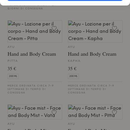
SETTIMANE DI TEMPO DI
CONSEGNA
MERCE ORDINATA CIRCA 9-21
GIORNI DI CONSEGNA
AYU
AYU
Hand and Body Cream
Hand and Body Cream
PITTA
KAPHA
35 €
35 €
200 ML
200 ML
MERCE ORDINATA CIRCA 7-9
MERCE ORDINATA CIRCA 7-9
SETTIMANE DI TEMPO DI
SETTIMANE DI TEMPO DI
CONSEGNA
CONSEGNA
AYU
AYU