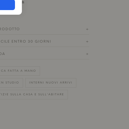
Kristoffersen
RODOTTO
+
ACILE ENTRO 30 GIORNI
+
DA
+
ICA FATTA A MANO
EN STUDIO
INTERNI NUOVI ARRIVI
IZIE SULLA CASA E SULL'ABITARE