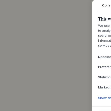
Cons
This w
We use c
to analy
social m
informat
services
Necess
Prefere
Statistic
Marketi
Show det