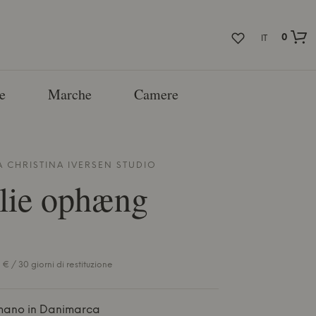
0
IT
e
Marche
Camere
A
CHRISTINA IVERSEN STUDIO
lie ophæng
€ / 30 giorni di restituzione
mano in Danimarca