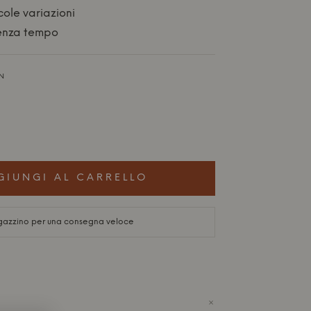
ole variazioni
senza tempo
N
GIUNGI AL CARRELLO
gazzino per una consegna veloce
+