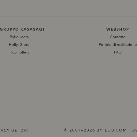
 GRUPPO KASASAGI
WEBSHOP
Byflou.com
Contatto
Hollys Store
Portale di restituzione
Houmøllers
FAQ
© 2007–2026 BYFLOU.COM · OW
ACY DEI DATI