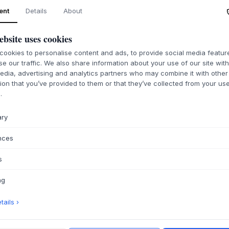
ent
Details
About
Disegnato da Dorte
Iversen Studio
, il 
Danimarca in porce
ebsite uses cookies
variazioni di forma 
ookies to personalise content and ads, to provide social media featu
lavorazione artigi
se our traffic. We also share information about your use of our site wit
ideale per essere a
edia, advertising and analytics partners who may combine it with other
di una decorazione
ion that you’ve provided to them or that they’ve collected from your use
l'artigianato con l
.
look decorativo e 
Fondato nel 2020,
ary
artigianato e desig
mano riflette i mov
nces
natura. Le grucce K
bellezza naturale e
s
momenti di bellezza
ng
Materiale:
Porce
Specifiche:
Tutti
ails ›
Istruzioni per la
Design originale 