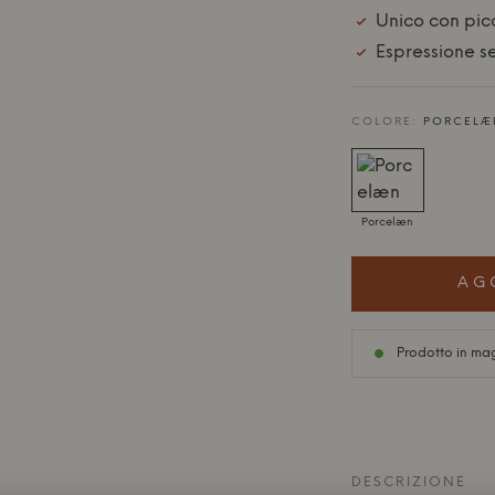
Unico con picc
Espressione 
COLORE:
PORCELÆ
Porcelæn
AG
Prodotto in ma
DESCRIZIONE