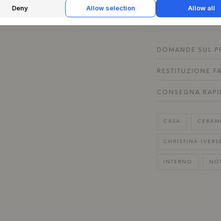
ceramista Dorte 
Deny
Allow selection
Allow all
DOMANDE SUL P
RESTITUZIONE F
CONSEGNA RAPI
CASA
CERAM
CHRISTINA IVERS
INTERNO
NOT