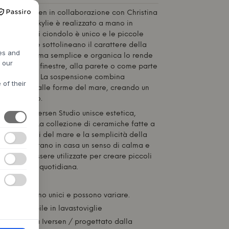
 Kristoffersen in collaborazione con
Christina
ciondolo Konkylie è realizzato a mano in
llana. Ogni ciondolo è unico e le piccole
e superficie sottolineano il carattere della
res and
anale. La forma semplice e organica lo rende
h our
ppeso alle finestre, alla parete o come parte
 più ampia. La sospensione combina
 of their
'ispirazione alle forme del mare, creando un
senza tempo.
Christina Iversen Studio
unisce estetica,
n nordico. La collezione di ceramiche fatte a
imenti calmi del mare e la semplicità della
onkylie portano in casa un senso di calma e
 possono essere utilizzate per creare piccoli
 nella vita quotidiana.
llana.
 i disegni sono unici e possono variare.
 cura:
Lavabile in lavastoviglie
di Christina Iversen / progettato dalla