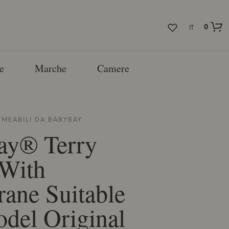
0
IT
e
Marche
Camere
RMEABILI DA
BABYBAY
ay® Terry
 With
ane Suitable
del Original