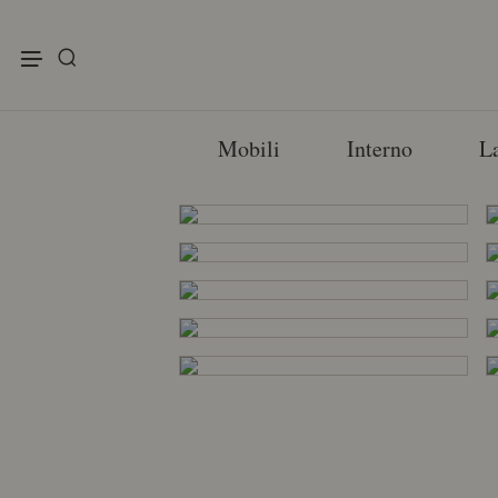
enu
Mobili
Interno
L