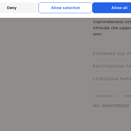
creare un ambiente
Deny
Allow selection
Allow all
cameretta dei bamb
by-side nella camer
coprimaterasso con
ottimale che suppor
anni.
DOMANDE SUL P
RESTITUZIONE F
CONSEGNA RAPI
BAMBINI
DO
SKU: 4260472550229