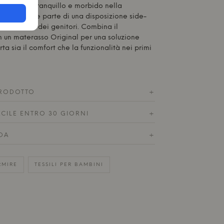
 di sonno tranquillo e morbido nella
ini o come parte di una disposizione side-
a da letto dei genitori. Combina il
 un materasso Original per una soluzione
ta sia il comfort che la funzionalità nei primi
RODOTTO
+
ACILE ENTRO 30 GIORNI
+
DA
+
RMIRE
TESSILI PER BAMBINI