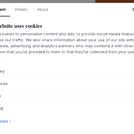
ent
Details
About
Merce ordinata 
ebsite uses cookies
ookies to personalise content and ads, to provide social media featu
se our traffic. We also share information about your use of our site wit
edia, advertising and analytics partners who may combine it with other
DESCRIZIONE
ion that you’ve provided to them or that they’ve collected from your use
.
Il coprimaterasso
modello Original d
ary
cotone e polieste
in poliuretano. Qu
nces
adattarsi perfetta
garantendo una sup
s
protegge il matera
circolazione dell'a
ng
confortevole. L'el
allontana l'umidità
ails ›
Il coprimaterasso 
elastico che lo tie