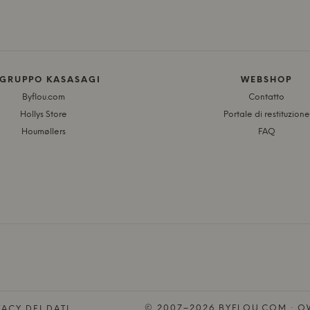
 GRUPPO KASASAGI
WEBSHOP
Byflou.com
Contatto
Hollys Store
Portale di restituzione
Houmøllers
FAQ
© 2007–2026 BYFLOU.COM · OW
ACY DEI DATI