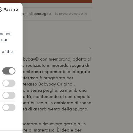
circa 7-14 giorni di consegna
Lo procureremo per te
res and
h our
+
 of their
 in spugna Babybay® con membrana, adatto al
i
Babybay
, è realizzato in morbida spugna di
re con una membrana impermeabile integrata
esto coprimaterasso è progettato per
mente al materasso
Babybay
Original,
erficie liscia e senza pieghe. La membrana
sso dall'umidità, mantenendo al contempo la
ria, il che contribuisce a un ambiente di sonno
evata capacità di assorbimento della spugna
 dal corpo.
è facile da montare e rimuovere grazie a un
ne saldamente al materasso. È ideale per