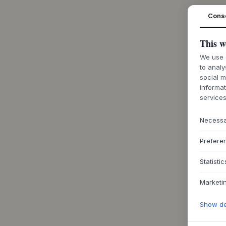
Cons
This w
We use c
to analy
social m
informat
services
Necess
Prefere
Statistic
Marketi
Show det