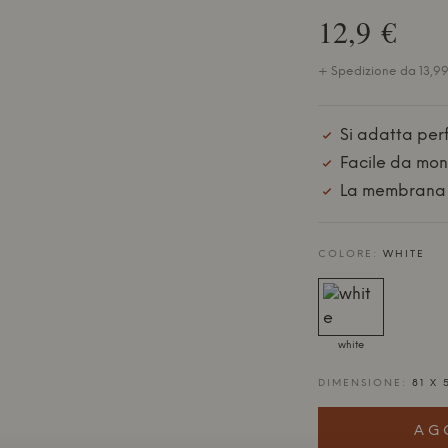
12,9 €
+ Spedizione da 13,99 
Si adatta per
Facile da mon
La membrana 
COLORE:
WHITE
white
DIMENSIONE:
81 X 
AG