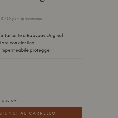
€ / 30 giorni di restituzione
fettamente a Babybay Original
tare con elastico
impermeabile protegge
5 X 42 CM
GIUNGI AL CARRELLO