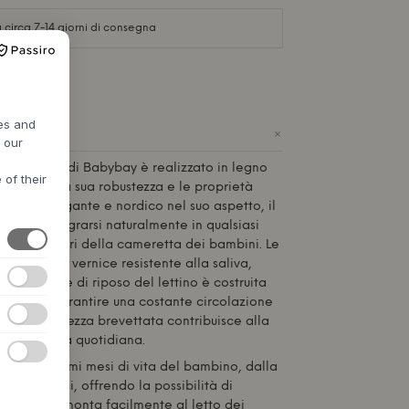
circa 7-14 giorni di consegna
res and
+
h our
ybay® Maxi di
Babybay
è realizzato in legno
 of their
 noto per la sua robustezza e le proprietà
design è elegante e nordico nel suo aspetto, il
tino di integrarsi naturalmente in qualsiasi
e al di fuori della cameretta dei bambini. Le
ate con una vernice resistente alla saliva,
la superficie di riposo del lettino è costruita
zione per garantire una costante circolazione
azione in altezza brevettata contribuisce alla
ino nella vita quotidiana.
ale per i primi mesi di vita del bambino, dalla
 dodici mesi, offrendo la possibilità di
a notte. Si monta facilmente al letto dei