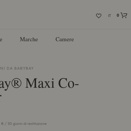
0
IT
e
Marche
Camere
INI DA
BABYBAY
ay® Maxi Co-
r
€ / 30 giorni di restituzione