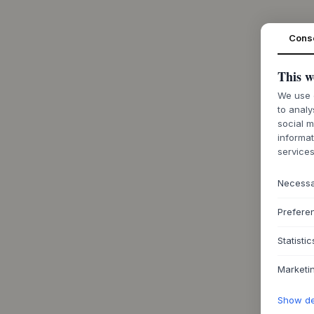
Cons
This w
We use c
to analy
social m
informat
services
Necess
Prefere
Statistic
Marketi
Show det