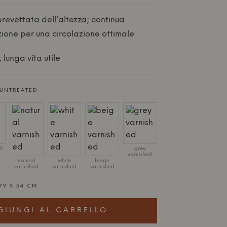
revettata dell'altezza; continua
azione per una circolazione ottimale
 lunga vita utile
UNTREATED
h
grey
varnished
natural
white
beige
varnished
varnished
varnished
 79 X 54 CM
GIUNGI AL CARRELLO