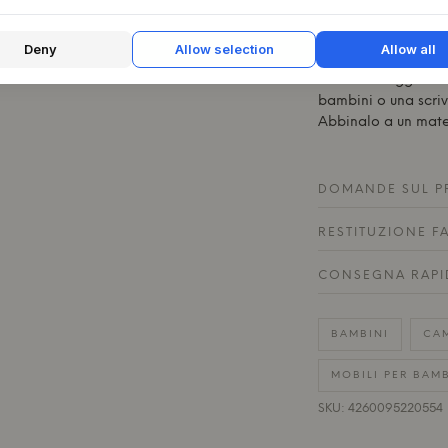
genitori e può esse
continuità. Quando
Deny
Allow selection
Allow all
Maxi può essere tra
accessori aggiuntiv
bambini o una scriv
Abbinalo a un mat
DOMANDE SUL P
RESTITUZIONE F
CONSEGNA RAPI
BAMBINI
CAM
MOBILI PER BAMB
SKU: 4260095220554