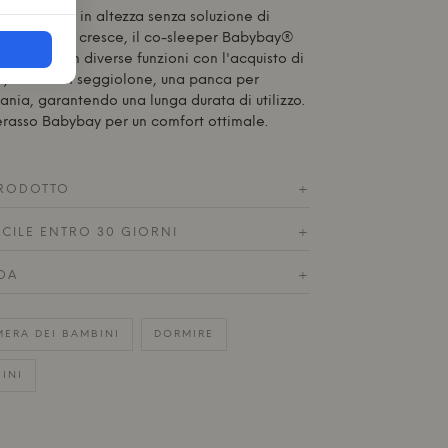
re regolato in altezza senza soluzione di
 il bambino cresce, il co-sleeper Babybay®
sformato in diverse funzioni con l'acquisto di
i, tra cui un seggiolone, una panca per
ania, garantendo una lunga durata di utilizzo.
erasso
Babybay
per un comfort ottimale.
RODOTTO
+
ACILE ENTRO 30 GIORNI
+
DA
+
ERA DEI BAMBINI
DORMIRE
INI