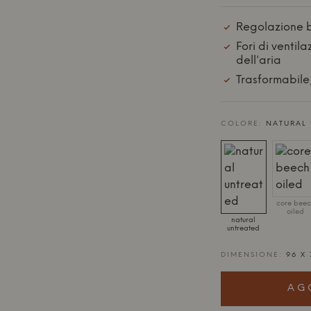
Regolazione b
Fori di ventil
dell'aria
Trasformabile;
COLORE:
NATURAL 
core beec
oiled
natural
untreated
DIMENSIONE:
96 X
AG