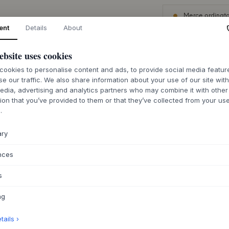
Merce ordinata 
ent
Details
About
ebsite uses cookies
ookies to personalise content and ads, to provide social media featu
DESCRIZIONE
se our traffic. We also share information about your use of our site wit
edia, advertising and analytics partners who may combine it with other
Il co-sleeper Bab
ion that you’ve provided to them or that they’ve collected from your use
massello di faggio,
.
antibatteriche. Il 
che permette al let
ary
casa moderna, anch
superfici sono tratt
nces
priva di solventi, e 
con fori di ventila
s
dell'aria. La regol
flessibilità del lett
ng
Il co-sleeper è ide
nascita fino a circa
ails ›
vicinanza durante l