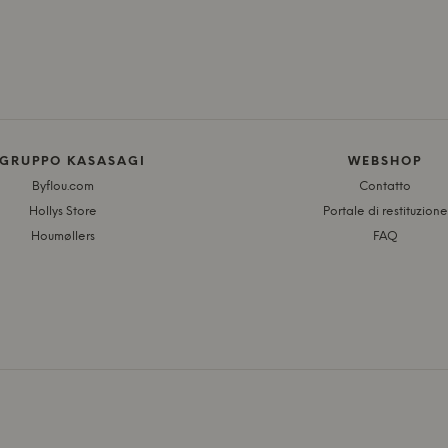
 GRUPPO KASASAGI
WEBSHOP
Byflou.com
Contatto
Hollys Store
Portale di restituzione
Houmøllers
FAQ