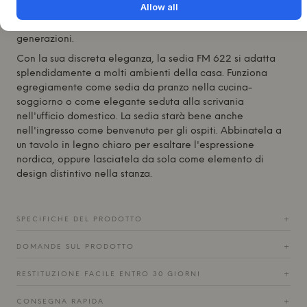
Allow all
sedia. L'artigianato dietro la sedia FM 622 testimonia una
profonda comprensione del design che dura per
generazioni.
Con la sua discreta eleganza, la sedia FM 622 si adatta
splendidamente a molti ambienti della casa. Funziona
egregiamente come sedia da pranzo nella cucina-
soggiorno o come elegante seduta alla scrivania
nell'ufficio domestico. La sedia starà bene anche
nell'ingresso come benvenuto per gli ospiti. Abbinatela a
un tavolo in legno chiaro per esaltare l'espressione
nordica, oppure lasciatela da sola come elemento di
design distintivo nella stanza.
SPECIFICHE DEL PRODOTTO
+
DOMANDE SUL PRODOTTO
+
RESTITUZIONE FACILE ENTRO 30 GIORNI
+
CONSEGNA RAPIDA
+