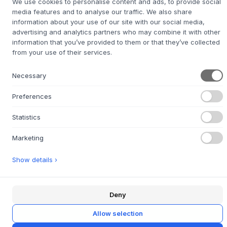
We use cookies to personalise content and ads, to provide social
Purpurred and
media features and to analyse our traffic. We also share
Purpurred
information about your use of our site with our social media,
advertising and analytics partners who may combine it with other
DIMENSIONE:
46 X 78 X 47.7 CM
information that you’ve provided to them or that they’ve collected
from your use of their services.
AGGIUNGI AL CARRELLO
Necessary
Merce ordinata circa 4-6 settimane di tempo di consegna
Preferences
Statistics
Marketing
+
DESCRIZIONE
Show details ›
La sedia FM 622 di
Anno Studio
è un classico senza tempo,
rilanciato con rispetto per il design originale di Friis &
Moltke. La sedia è costruita con una robusta struttura in
acciaio riciclato, completata da sedile e schienale in
Deny
impiallacciatura di rovere curvato. La finitura verniciata a
Allow selection
polvere offre una superficie resistente all'usura che
sottolinea l'estetica minimalista e la solida qualità della