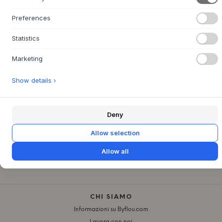
SPECIFICHE DEL PRODOTTO
+
Preferences
DOMANDE SUL PRODOTTO
+
Statistics
RESTITUZIONE FACILE ENTRO 30 GIORNI
+
Marketing
CONSEGNA RAPIDA
+
Show details ›
ANNO STUDIO
CASA
ESTERNO
MOBILI
Deny
MOBILI DA GIARDINO
Allow selection
NOTIZIE SULLA CASA E SULL'ABITARE
SEDIE
Allow all
SEDIE DA GIARDINO
CHI SIAMO
Informazioni su Byflou.com
Lavora con noi