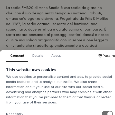
La sedia FM320 di
Anno Studio
è una sedia da giardino
che, con il suo design senza tempo e i materiali robusti,
emana un'eleganza disinvolta. Progettata da Friis & Moltke
nel 1987, la sedia cattura l'essenza del funzionalismo
scandinavo, dove estetica e durata vanno di pari passo. È
stata creata pensando ai paesaggi costieri danesi e riesce
a unire una solida artigianalità con un'espressione leggera
e invitante che si adatta splendidamente a qualsiasi
ambiente esterno.
Consent
Details
About
La sedia invita al relax e alla socializzazione, ed è
perfetta per il terrazzo, il balcone o un angolo accogliente
This website uses cookies
del giardino. Immaginatela accanto a un tavolo da
giardino rustico con un bouquet di fiori freschi, o come
We use cookies to personalise content and ads, to provide social
parte di un'area lounge, dove può essere abbinata a
media features and to analyse our traffic. We also share
morbidi cuscini e una leggera coperta nelle serate fresche.
information about your use of our site with our social media,
La sedia FM320 è più di un semplice posto a sedere; è
advertising and analytics partners who may combine it with other
parte dell'anima della casa e un'estensione del buon gusto
information that you’ve provided to them or that they’ve collected
all'aperto.
from your use of their services.
Necessary