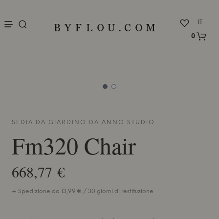
nu
IT
0
SEDIA DA GIARDINO DA
ANNO STUDIO
Fm320 Chair
668,77 €
+ Spedizione da 13,99 € / 30 giorni di restituzione