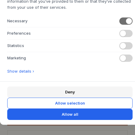
information that you’ve provided to them or that they’ve collected
COULEUR:
LEAF/MUTED WHITE
from your use of their services.
Necessary
Preferences
Ash/Muted
Leaf/Muted
Alpine/Muted
Char/Muted
Leaf/Dark
White
White
White
White
Grey
Statistics
Marketing
Show details ›
Alpine/Dark
Char/Dark
Ash/Dark Grey
Grey
Grey
Dark
Dark
Grey/Muted
Grey/Dark
Deny
White
Grey
Allow selection
TAILLE:
L139 X W81 X H68,5 X SH38 CM
Allow all
AJOUTER AU PANIER