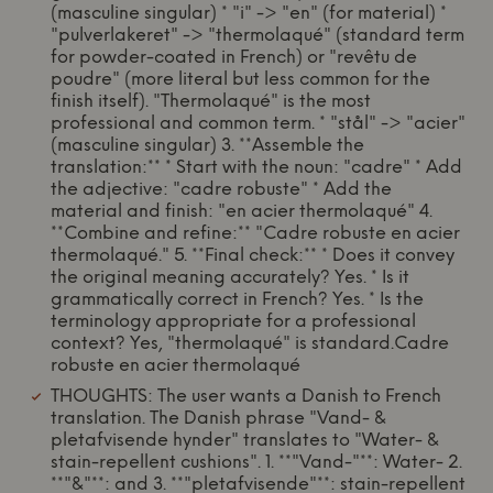
(masculine singular) * "i" -> "en" (for material) *
"pulverlakeret" -> "thermolaqué" (standard term
for powder-coated in French) or "revêtu de
poudre" (more literal but less common for the
finish itself). "Thermolaqué" is the most
professional and common term. * "stål" -> "acier"
(masculine singular) 3. **Assemble the
translation:** * Start with the noun: "cadre" * Add
the adjective: "cadre robuste" * Add the
material and finish: "en acier thermolaqué" 4.
**Combine and refine:** "Cadre robuste en acier
thermolaqué." 5. **Final check:** * Does it convey
the original meaning accurately? Yes. * Is it
grammatically correct in French? Yes. * Is the
terminology appropriate for a professional
context? Yes, "thermolaqué" is standard.Cadre
robuste en acier thermolaqué
THOUGHTS: The user wants a Danish to French
translation. The Danish phrase "Vand- &
pletafvisende hynder" translates to "Water- &
stain-repellent cushions". 1. **"Vand-"**: Water- 2.
**"&"**: and 3. **"pletafvisende"**: stain-repellent