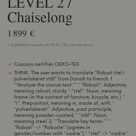
LEVEL 2 /
Chaiselong
1 899 €
+ Expédition à partir de 99 € / 30 jours de retour
Coussins certifiés OEKO-TEX
THINK: The user wants to translate "Robust stel i
pulverlakeret stål" from Danish to French. 1.
**Analyze the source text:** * "Robust": Adjective,
meaning robust, sturdy. * "stel": Noun, meaning
frame (in the context of furniture, bicycle, etc.). *
"i": Preposition, meaning in, made of, with. *
"pulverlakeret": Adjective, past participle,
meaning powder-coated. * "stål": Noun,
meaning steel. 2. **Translate key terms:** *
"Robust" -> "Robuste" (agrees in
gender/number with "cadre") * "stel" -> "cadre"