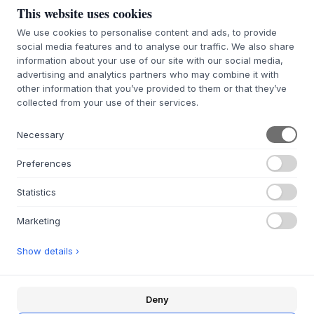
This website uses cookies
25% RABATT
25% RABATT
We use cookies to personalise content and ads, to provide
social media features and to analyse our traffic. We also share
AYTM
HÜBSCH
information about your use of our site with our social media,
Mola Rug
Waku Rug
advertising and analytics partners who may combine it with
other information that you’ve provided to them or that they’ve
2 VARIANTEN
SAND
collected from your use of their services.
699 €
524,25 €
310 €
232,5 €
L195 X W140 CM
L288 X W209 CM
200X300CM
Necessary
BESTELLWARE CA. 9-21 TAGE
BESTELLWARE CA. 9-21 TAGE
LIEFERZEIT
LIEFERZEIT
Preferences
Statistics
25% RABATT
25% RABATT
Marketing
HÜBSCH
Tento Plaid
HÜBSCH
Show details ›
Sen Bedspread
2 VARIANTEN
150 €
112,5 €
2 VARIANTEN
310 €
232,5 €
Deny
140X200CM