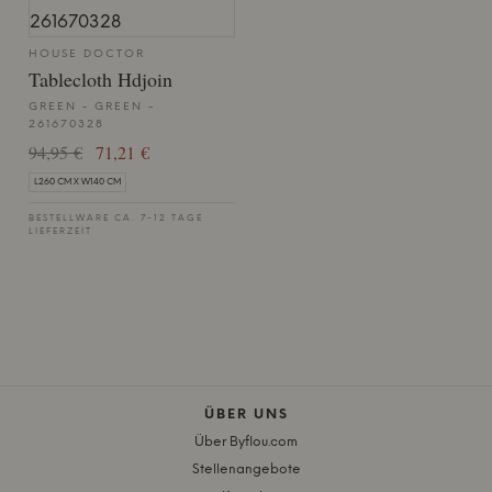
HOUSE DOCTOR
Tablecloth Hdjoin
GREEN - GREEN -
261670328
94,95 €
71,21 €
L260 CM X W140 CM
BESTELLWARE CA. 7-12 TAGE
LIEFERZEIT
ÜBER UNS
Über Byflou.com
Stellenangebote