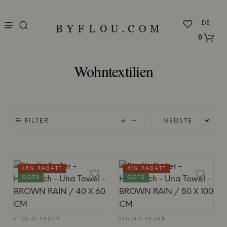
nu
DE
0
Wohntextilien
FILTER
48% RABATT
41% RABATT
GOTS
GOTS
STUDIO FEDER
STUDIO FEDER