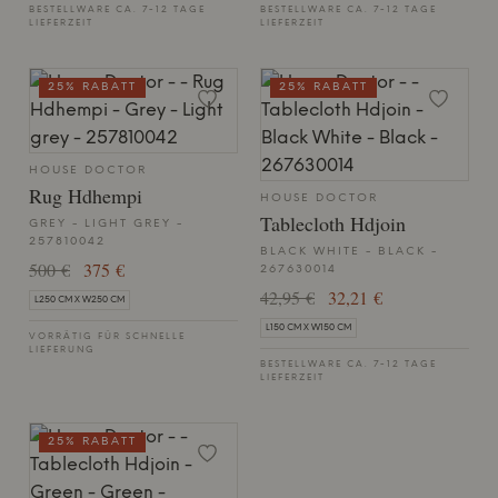
BESTELLWARE CA. 7-12 TAGE
BESTELLWARE CA. 7-12 TAGE
LIEFERZEIT
LIEFERZEIT
25% RABATT
25% RABATT
HOUSE DOCTOR
Rug Hdhempi
HOUSE DOCTOR
Tablecloth Hdjoin
GREY - LIGHT GREY -
257810042
BLACK WHITE - BLACK -
500 €
375 €
267630014
42,95 €
32,21 €
L250 CM X W250 CM
L150 CM X W150 CM
VORRÄTIG FÜR SCHNELLE
LIEFERUNG
BESTELLWARE CA. 7-12 TAGE
LIEFERZEIT
25% RABATT