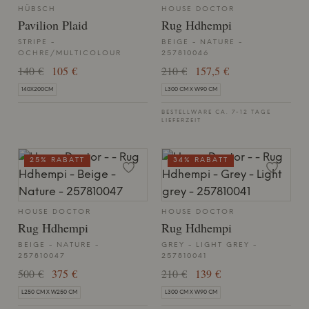
HÜBSCH
HOUSE DOCTOR
Pavilion Plaid
Rug Hdhempi
STRIPE -
BEIGE - NATURE -
OCHRE/MULTICOLOUR
257810046
140 €
105 €
210 €
157,5 €
140X200CM
L300 CM X W90 CM
BESTELLWARE CA. 7-12 TAGE
LIEFERZEIT
25% RABATT
34% RABATT
HOUSE DOCTOR
HOUSE DOCTOR
Rug Hdhempi
Rug Hdhempi
BEIGE - NATURE -
GREY - LIGHT GREY -
257810047
257810041
500 €
375 €
210 €
139 €
L250 CM X W250 CM
L300 CM X W90 CM