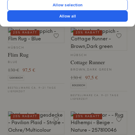
260X260CM
Allow selection
BESTELLWARE CA. 9-21 TAGE
LIEFERZEIT
BESTELLWARE CA. 9-21 TAGE
Allow all
LIEFERZEIT
25% RABATT
25% RABATT
HÜBSCH
Flim Rug
HÜBSCH
Cottage Runner
BLUE
130 €
97,5 €
BROWN,DARK GREEN
130 €
97,5 €
120X180CM
80X200CM
BESTELLWARE CA. 9-21 TAGE
LIEFERZEIT
BESTELLWARE CA. 9-21 TAGE
LIEFERZEIT
25% RABATT
25% RABATT