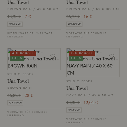
Una Towel
Una Towel
BROWN RAIN / 40 X 60 CM
BROWN RAIN / 50 X 100 CM
13,38 €
7 €
26,75 €
16 €
40 X 60 CM
50 X 100 CM
BESTELLWARE CA. 9-21 TAGE
VORRÄTIG FÜR SCHNELLE
LIEFERZEIT
LIEFERUNG
41% RABATT
10% RABATT
GOTS
GOTS
STUDIO FEDER
Una Towel
STUDIO FEDER
Una Towel
BROWN RAIN
46,82 €
28 €
NAVY RAIN / 40 X 60 CM
13,38 €
12,04 €
70 X 140 CM
40 X 60 CM
VORRÄTIG FÜR SCHNELLE
LIEFERUNG
VORRÄTIG FÜR SCHNELLE
LIEFERUNG