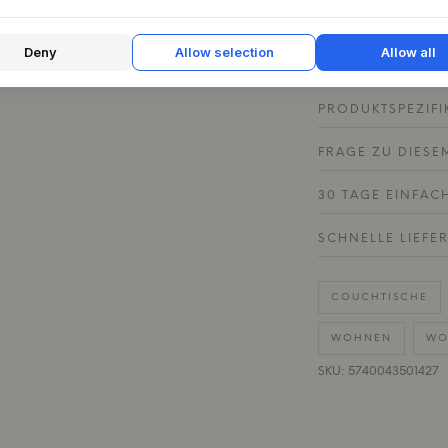
und einer Stehlamp
Lektüre wirft. Er l
ein Gefühl von Wär
Deny
Allow selection
Allow all
PRODUKTSPEZIFI
FRAGE ZU DIESE
30 TAGE EINFAC
SCHNELLE LIEFE
COUCHTISCHE
WOHNEN
WO
SKU: 5740043501427