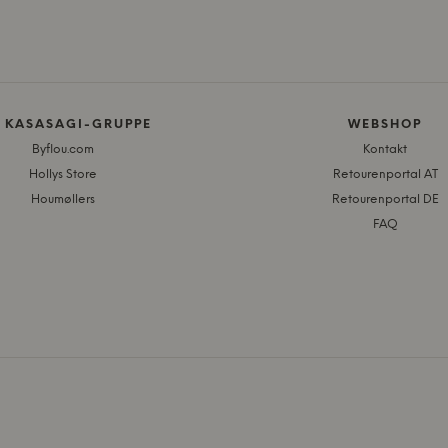
E KASASAGI-GRUPPE
WEBSHOP
Byflou.com
Kontakt
Hollys Store
Retourenportal AT
Houmøllers
Retourenportal DE
FAQ