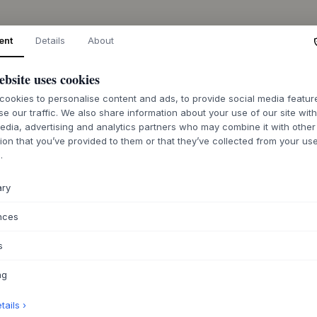
ent
Details
About
BESCHREIBUNG
Der Essential Oak 
ebsite uses cookies
unaufdringliche El
ookies to personalise content and ads, to provide social media featu
Sorgfalt gefertigt 
se our traffic. We also share information about your use of our site wit
die natürliche Schö
edia, advertising and analytics partners who may combine it with other
kommt. Seine Konst
ion that you’ve provided to them or that they’ve collected from your use
basiert, gewährleis
.
auch optisch ansprec
für eine lange Lebe
ary
ergänzen jedes mod
Qualität.
nces
Dieser Couchtisch 
er einen natürliche
s
Gemütlichkeit schaf
nordischen Farbpale
ng
und anderen Eichen
einer bequemen Cou
ails ›