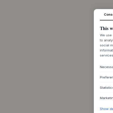
Cons
This w
We use c
to analy
social m
informat
services
Necess
Prefere
Statistic
Marketi
Show det