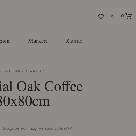
0
AT
nen
Marken
Räume
ON
WB MANUFAKTUR
ial Oak Coffee
 80x80cm
e Rückgaberecht, zzgl. Versand ab € 9,99