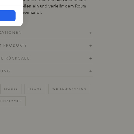
e, die ein warmes Licht auf die abendliche
ädt zum Verweilen ein und verleiht dem Raum
me und Authentizität.
KATIONEN
+
M PRODUKT?
+
HE RÜCKGABE
+
RUNG
+
MÖBEL
TISCHE
WB MANUFAKTUR
HNZIMMER