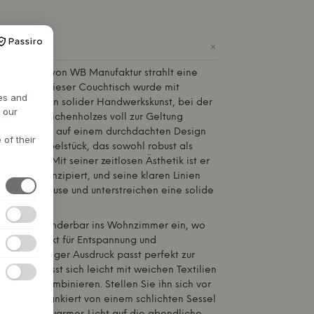
+
Couchtisch von
WB Manufaktur
strahlt eine
eganz aus. Dieser Couchtisch wurde mit
res and
und zeugt von solider Handwerkskunst, bei der
h our
nheit des Eichenholzes voll zur Geltung
ruktion, die auf einem durchdachten Design
 of their
tet ein Möbelstück, das sowohl robust als
hend ist. Mit seiner zeitlosen Ästhetik ist er
nsdauer konzipiert, und seine klaren Linien
erne Zuhause und unterstreichen eine solide
fügt sich wunderbar ins Wohnzimmer ein, wo
n Mittelpunkt für Entspannung und
ft. Sein ruhiger Ausdruck passt perfekt zur
tte und lässt sich leicht mit weichen Textilien
möbeln kombinieren. Stellen Sie ihn sich vor
ch vor, flankiert von einem schlichten Sessel