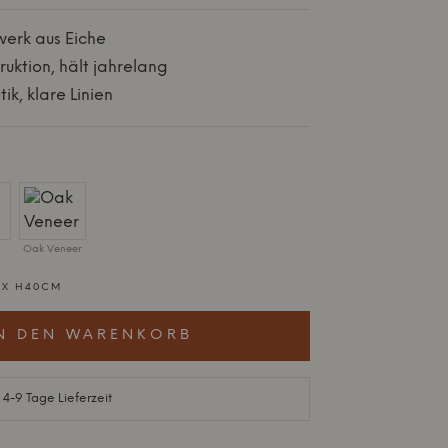
erk aus Eiche
uktion, hält jahrelang
ik, klare Linien
Oak Veneer
 X H40CM
N DEN WARENKORB
 4-9 Tage Lieferzeit