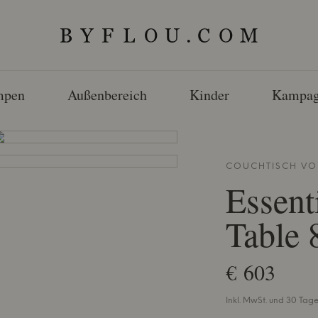
mpen
Außenbereich
Kinder
Kampag
COUCHTISCH V
Essent
Table
€ 603
Inkl. MwSt. und 30 Tag