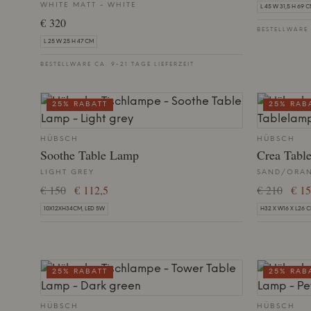
WHITE MATT - WHITE
L 45 W 31,5 H 69 
€ 320
BESTELLWARE 
L 25 W 25 H 47 CM
BESTELLWARE CA. 9-21 TAGE LIEFERZEIT
25% RABATT
25% RAB
HÜBSCH
HÜBSCH
Soothe Table Lamp
Crea Tabl
LIGHT GREY
SAND/ORA
€ 150
€ 112,5
€ 210
€ 15
10X12XH34CM, LED 5W
H32 X W16 X L26 
25% RABATT
25% RAB
HÜBSCH
HÜBSCH