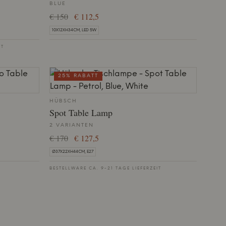
BLUE
€ 150
€ 112,5
10X12XH34CM, LED 5W
IT
25% RABATT
HÜBSCH
Spot Table Lamp
2 VARIANTEN
€ 170
€ 127,5
Ø37X22XH44CM, E27
BESTELLWARE CA. 9-21 TAGE LIEFERZEIT