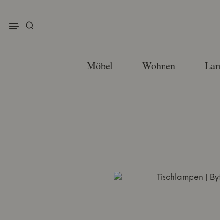
enu
Möbel
Wohnen
La