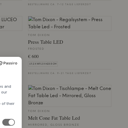
IT
BESTELLWARE CA. 7-12 TAGE LIEFERZEIT
TOM DIXON
Press Table LED
FROSTED
€ 600
L11.2 X W11.2 X H23.5 CM
IT
BESTELLWARE CA. 9-21 TAGE LIEFERZEIT
res and
h our
 of their
TOM DIXON
Melt Cone Fat Table Led
MIRRORED, GLOSS BRONZE