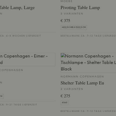
MOEBE
Table Lamp, Large
Pivoting Table Lamp
EN
3 VARIANTEN
€ 375
H22,5 X W8 X D22,5 CM
CA. 6-8 WOCHEN LIEFERZEIT
BESTELLWARE CA. 7-12 TAGE LIEFERZE
COPENHAGEN
NORMANN COPENHAGEN
Shelter Table Lamp Eu
EN
2 VARIANTEN
€ 275
14
41X41
CA. 9-21 TAGE LIEFERZEIT
BESTELLWARE CA. 7-12 TAGE LIEFERZE