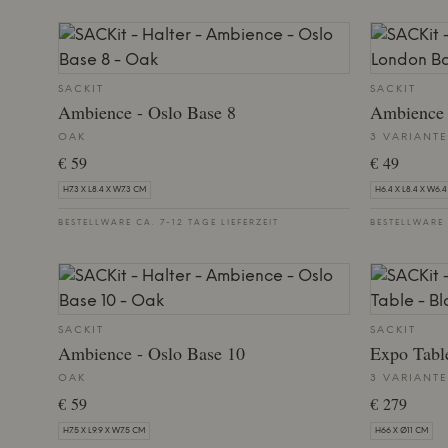
SACKIT
SACKIT
Ambience - Oslo Base 8
Ambience 
OAK
3 VARIANT
€ 59
€ 49
H7.3 X L8.4 X W7.3 CM
H6.4 X L8.4 X W6.
BESTELLWARE CA. 7-12 TAGE LIEFERZEIT
BESTELLWARE 
SACKIT
SACKIT
Ambience - Oslo Base 10
Expo Tabl
OAK
3 VARIANT
€ 59
€ 279
H7.5 X L9.9 X W7.5 CM
H66 X Ø11 CM