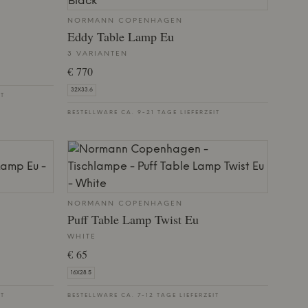
NORMANN COPENHAGEN
Eddy Table Lamp Eu
3 VARIANTEN
€ 770
32X33.6
IT
BESTELLWARE CA. 9-21 TAGE LIEFERZEIT
NORMANN COPENHAGEN
Puff Table Lamp Twist Eu
WHITE
€ 65
16X28.5
IT
BESTELLWARE CA. 7-12 TAGE LIEFERZEIT