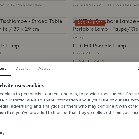
CA. 7-12 TAGE LIEFERZEIT
BESTELLWARE CA. 7-12 TAGE LIEFERZE
25% RABATT
AYTM
ble Lamp
LUCEO Portable Lamp
EN
4 VARIANTEN
€ 199
€ 149,25
ent
Details
About
Ø:9 X H:24 CM
CA. 3-5 WOCHEN LIEFERZEIT
BESTELLWARE CA. 7-12 TAGE LIEFERZE
ebsite uses cookies
ookies to personalise content and ads, to provide social media featu
se our traffic. We also share information about your use of our site wit
edia, advertising and analytics partners who may combine it with other
ion that you’ve provided to them or that they’ve collected from your use
TOM DIXON
.
Light
Pose Portable LED
EN
5 VARIANTEN
ary
€ 263