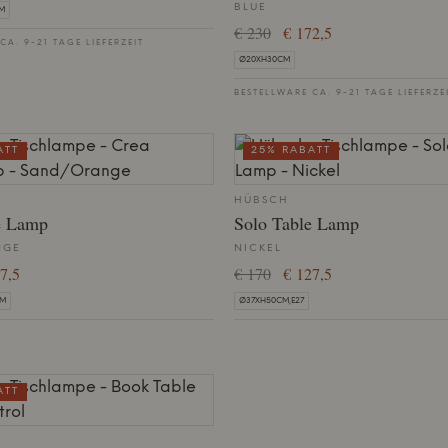
BLUE
CM
€ 230
€ 172,5
CA. 9-21 TAGE LIEFERZEIT
Ø20XH30CM
BESTELLWARE CA. 9-21 TAGE LIEFERZE
ATT
25% RABATT
HÜBSCH
e Lamp
Solo Table Lamp
NGE
NICKEL
7,5
€ 170
€ 127,5
CM
Ø37XH50CM,E27
ATT