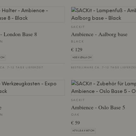
SACKIT
- London Base 8
Ambience - Aalborg base
EN
BLACK
€ 129
4 CM
H35 X Ø16,4 CM
CA. 7-12 TAGE LIEFERZEIT
BESTELLWARE CA. 7-12 TAGE LIEFERZE
SACKIT
e
Ambience - Oslo Base 5
EN
OAK
€ 59
H7 X L5.4 X W7 CM