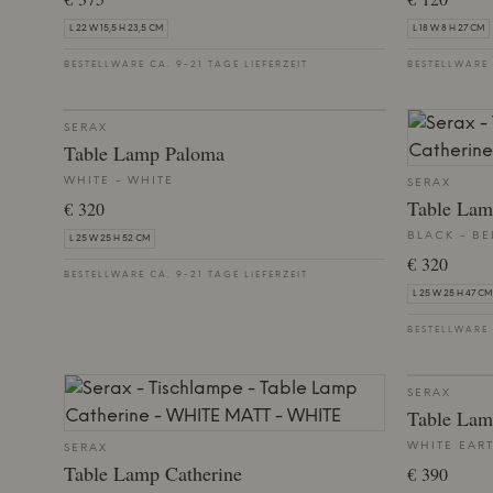
L 22 W 15,5 H 23,5 CM
L 18 W 8 H 27 CM
BESTELLWARE CA. 9-21 TAGE LIEFERZEIT
BESTELLWARE 
SERAX
Table Lamp Paloma
WHITE - WHITE
SERAX
Table Lam
€ 320
BLACK - BE
L 25 W 25 H 52 CM
€ 320
BESTELLWARE CA. 9-21 TAGE LIEFERZEIT
L 25 W 25 H 47 CM
BESTELLWARE 
SERAX
Table Lam
WHITE EAR
SERAX
Table Lamp Catherine
€ 390