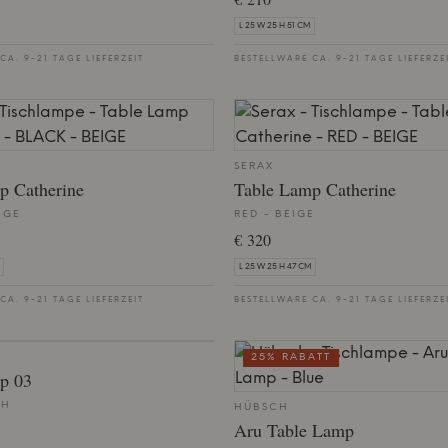
L 25 W 25 H 51 CM
CA. 9-21 TAGE LIEFERZEIT
BESTELLWARE CA. 9-21 TAGE LIEFERZE
SERAX
p Catherine
Table Lamp Catherine
IGE
RED - BEIGE
€ 320
L 25 W 25 H 47 CM
CA. 9-21 TAGE LIEFERZEIT
BESTELLWARE CA. 9-21 TAGE LIEFERZE
25% RABATT
p 03
TH
HÜBSCH
Aru Table Lamp