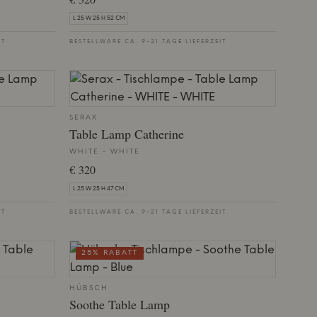
L 25 W 25 H 52 CM
IT
BESTELLWARE CA. 9-21 TAGE LIEFERZEIT
SERAX
Table Lamp Catherine
WHITE - WHITE
€ 320
L 25 W 25 H 47 CM
IT
BESTELLWARE CA. 9-21 TAGE LIEFERZEIT
25% RABATT
HÜBSCH
Soothe Table Lamp