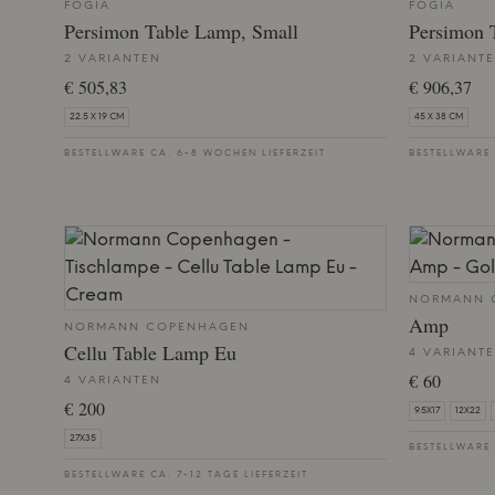
FOGIA
FOGIA
Persimon Table Lamp, Small
Persimon 
2 VARIANTEN
2 VARIANT
€ 505,83
€ 906,37
22.5 X 19 CM
45 X 38 CM
BESTELLWARE CA. 6-8 WOCHEN LIEFERZEIT
BESTELLWARE 
NORMANN 
Amp
NORMANN COPENHAGEN
Cellu Table Lamp Eu
4 VARIANT
€ 60
4 VARIANTEN
€ 200
9.5X17
12X22
27X35
BESTELLWARE 
BESTELLWARE CA. 7-12 TAGE LIEFERZEIT