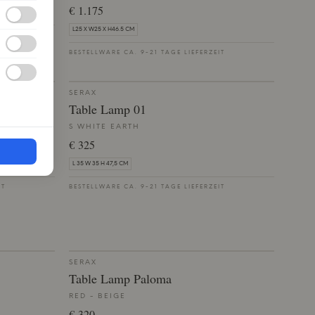
€ 1.175
L25 X W25 X H46.5 CM
IT
BESTELLWARE CA. 9-21 TAGE LIEFERZEIT
SERAX
Table Lamp 01
S WHITE EARTH
€ 325
L 35 W 35 H 47,5 CM
IT
BESTELLWARE CA. 9-21 TAGE LIEFERZEIT
SERAX
Table Lamp Paloma
RED - BEIGE
€ 320