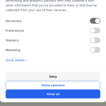
advertising and analytics partners who may combine it with
other information that you’ve provided to them or that they’ve
collected from your use of their services.
Necessary
ÜBER UNS
Über Byflou.com
Preferences
Stellenangebote
Statistics
Kontakt
Hinweis zur Batterieentsorgung
Marketing
Show details ›
DIE KASASAGI-GRUPPE
Byflou.com
Hollys Store
Deny
Houmøllers
Allow selection
WEBSHOP
Allow all
Kontakt
Retourenportal AT