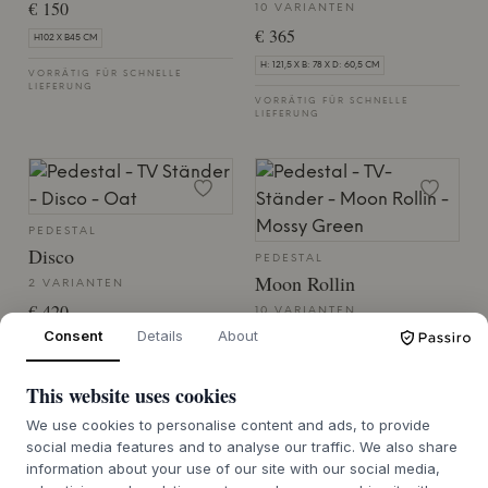
€ 150
10 VARIANTEN
€ 365
H102 X B45 CM
H: 121,5 X B: 78 X D: 60,5 CM
VORRÄTIG FÜR SCHNELLE
LIEFERUNG
VORRÄTIG FÜR SCHNELLE
LIEFERUNG
PEDESTAL
Disco
PEDESTAL
Moon Rollin
2 VARIANTEN
€ 420
10 VARIANTEN
Consent
Details
About
€ 340
DISCO
H: 107 X B: 78 X D: 54 CM
VORRÄTIG FÜR SCHNELLE
This website uses cookies
LIEFERUNG
VORRÄTIG FÜR SCHNELLE
LIEFERUNG
We use cookies to personalise content and ads, to provide
social media features and to analyse our traffic. We also share
information about your use of our site with our social media,